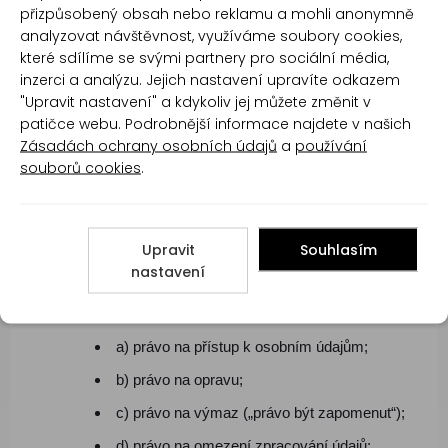
přizpůsobený obsah nebo reklamu a mohli anonymně
Vaše osobní údaje budeme zpracovávat po dobu, po
analyzovat návštěvnost, využíváme soubory cookies,
kterou Vám budeme poskytovat naše obchodní služby
které sdílíme se svými partnery pro sociální média,
či plnit vzájemnou smlouvu nebo po dobu nezbytnou k
inzerci a analýzu. Jejich nastavení upravíte odkazem
plnění archivačních povinností podle platných právních
"Upravit nastavení" a kdykoliv jej můžete změnit v
patičce webu. Podrobnější informace najdete v našich
předpisů (zákon o účetnictví, zákon o archivnictví a
Zásadách ochrany osobních údajů
a
používání
evidenci, zákon o dani z přidané hodnoty, zákoník
souborů cookies
.
práce, zákon o zaměstnanosti, aj.)
Vaše práva plynoucí ze zpracování
osobních údajů
Upravit
Souhlasím
nastavení
Ve vztahu k námi prováděnému zpracování Vašich
osobních údajů máte následující práva:
a) právo na přístup k osobním údajům;
b) právo na opravu;
c) právo na výmaz („právo být zapomenut“);
d) právo na omezení zpracování údajů;