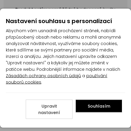
Produkt zatím nemá žádné hodnocení,
buďte
první, kdo produkt ohodnotí!
Nastavení souhlasu s personalizací
Přidat hodnocení
Abychom vám usnadnili procházení stránek, nabídli
přizpůsobený obsah nebo reklamu a mohli anonymně
analyzovat návštěvnost, využíváme soubory cookies,
které sdílíme se svými partnery pro sociální média,
inzerci a analýzu. Jejich nastavení upravíte odkazem
"Upravit nastavení" a kdykoliv jej můžete změnit v
patičce webu. Podrobnější informace najdete v našich
Poradna
Zásadách ochrany osobních údajů
a
používání
souborů cookies
.
Upravit
Souhlasím
nastavení