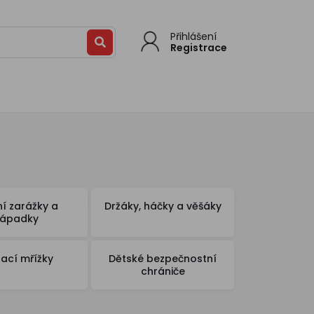
Přihlášení
Registrace
ní zarážky a
Držáky, háčky a věšáky
západky
rací mřížky
Dětské bezpečnostní
chrániče