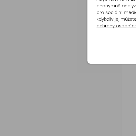
anonymně analyzov
pro sociální média
kdykoliv jej může
ochrany osobníc
Dětsk