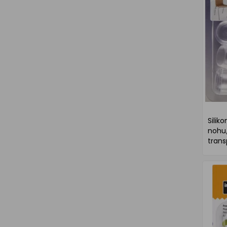
Silik
nohu/
trans