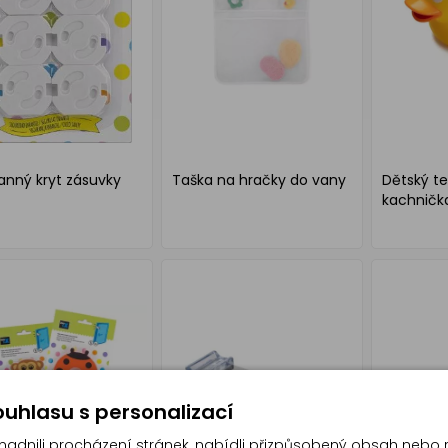
nný kryt zásuvky
Taška na hračky do vany
Dětský t
kachničk
uhlasu s personalizací
dnili procházení stránek, nabídli přizpůsobený obsah nebo 