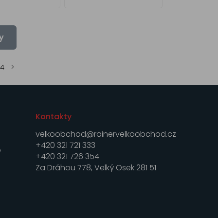
y
14
Kontakty
velkoobchod@rainervelkoobchod.cz
+420 321 721 333
e
+420 321 726 354
Za Dráhou 778, Velký Osek 281 51