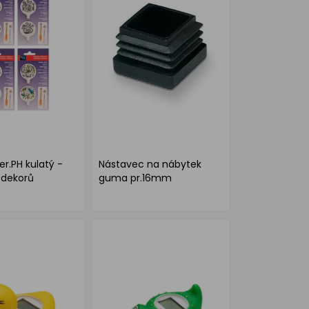
er.PH kulatý -
Nástavec na nábytek
 dekorů
guma pr.16mm