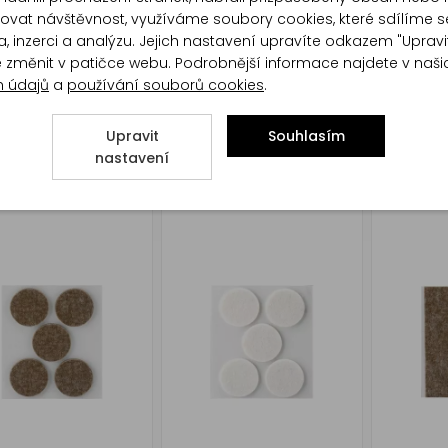
at návštěvnost, využíváme soubory cookies, které sdílíme s
, inzerci a analýzu. Jejich nastavení upravíte odkazem "Upravi
te změnit v patičce webu. Podrobnější informace najdete v naš
h údajů
a
používání souborů cookies
.
á zarážka dveří
Transparetní držák dveří
Transpar
Upravit
Souhlasím
nárazů -
nastavení