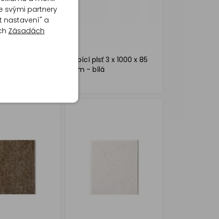
e svými partnery
t nastavení" a
ich
Zásadách
entní tlumiče
Lepící plsť 3 x 1000 x 85
 sada
mm - bílá