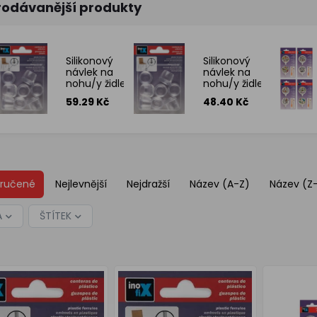
rodávanější produkty
Silikonový
Silikonový
návlek na
návlek na
nohu/y židle/í
nohu/y židle/í
pr.18mm
pr.20mm
59.29 Kč
48.40 Kč
transparentní
transparentní
8ks blistr
4ks blistr
ručené
Nejlevnější
Nejdražší
Název (A-Z)
Název (Z
A
ŠTÍTEK