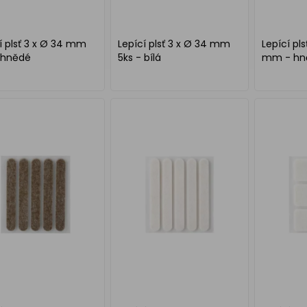
í plsť 3 x Ø 34 mm
Lepící plsť 3 x Ø 34 mm
Lepící pls
 hnědé
5ks - bílá
mm - hn