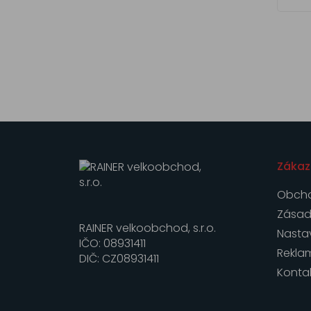
Zákaz
Obcho
Zásad
RAINER velkoobchod, s.r.o.
Nasta
IČO: 08931411
Rekla
DIČ: CZ08931411
Konta