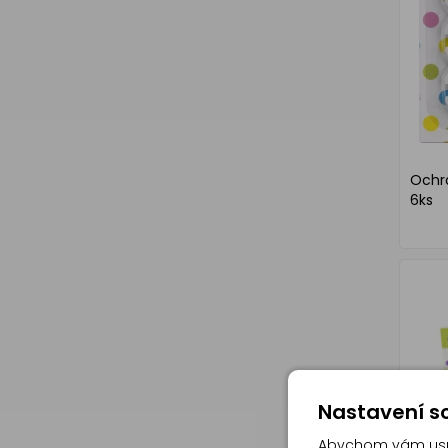
Ochra
6ks
Nastavení so
Abychom vám usna