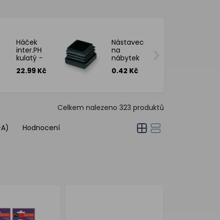
Háček
Nástavec
inter.PH
na
kulatý -
nábytek
2ks - mix
guma
22.99 Kč
0.42 Kč
dekorů
pr.16mm
Celkem nalezeno
323
produktů
-A)
Hodnocení