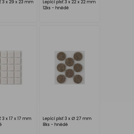
sť 3 x 29 x 23 mm
Lepící plsť 3 x 22 x 22 mm
12ks - hnědé
ť 3 x 17 x 17 mm
Lepící plsť 3 x Ø 27 mm
é
8ks - hnědé