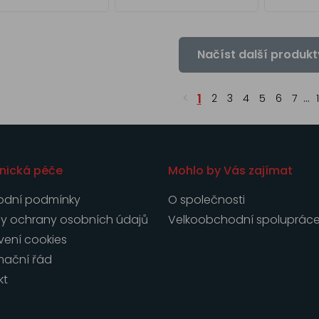
Načíst další produkt
1
2
3
4
5
6
7
...
nická péče
Mohlo by Vás zajímat
dní podmínky
O společnosti
y ochrany osobních údajů
Velkoobchodní spoluprác
vení cookies
mační řád
kt