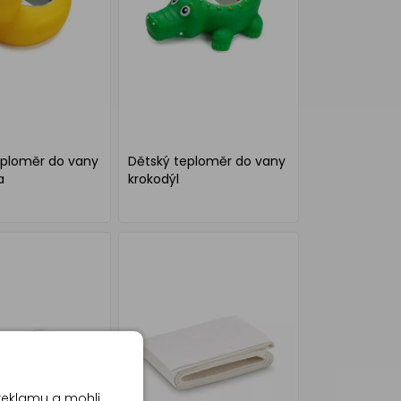
eploměr do vany
Dětský teploměr do vany
a
krokodýl
reklamu a mohli