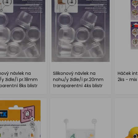
onový návlek na
Silikonový návlek na
Háček int
y židle/í pr.18mm
nohu/y židle/í pr.20mm
2ks - mix
parentní 8ks blistr
transparentní 4ks blistr