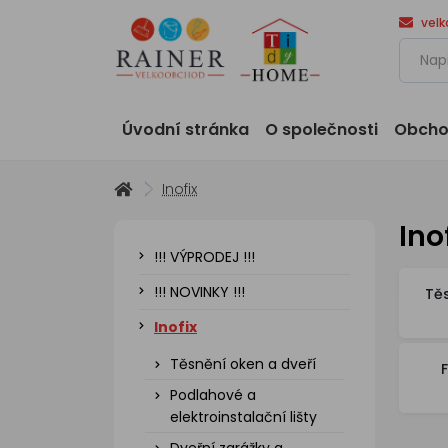
vel
Úvodní stránka
O společnosti
Obcho
Inofix
Ino
!!! VÝPRODEJ !!!
!!! NOVINKY !!!
Těs
Inofix
Těsnění oken a dveří
Podlahové a
elektroinstalační lišty