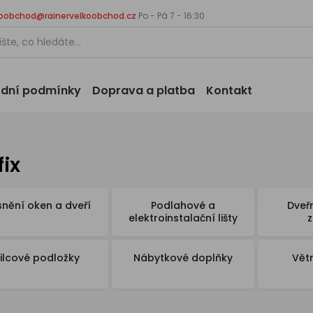
koobchod@rainervelkoobchod.cz
Po - Pá 7 - 16:30
dní podmínky
Doprava a platba
Kontakt
fix
nění oken a dveří
Podlahové a
Dveř
elektroinstalační lišty
Filcové podložky
Nábytkové doplňky
Vět