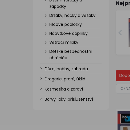
Dveřní zarážky a
Nejp
západky
Držáky, háčky a věšáky
Filcové podložky
Nábytkové doplňky
Větrací mřížky
Dětské bezpečnostní
chrániče
Dům, hobby, zahrada
Dopo
Drogerie, praní, úklid
CEN
Kosmetika a zdraví
Barvy, laky, příslušenství