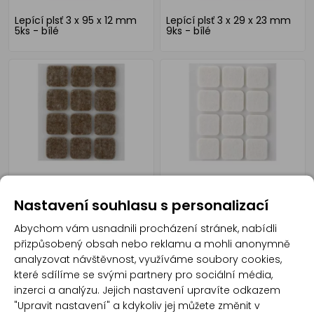
Lepící plsť 3 x 95 x 12 mm
Lepící plsť 3 x 29 x 23 mm
5ks - bílé
9ks - bílé
Lepící plsť 3 x 22 x 22 mm
Lepící plsť 3 x 22 x 22 mm
12ks - hnědé
12ks - bílé
Nastavení souhlasu s personalizací
Abychom vám usnadnili procházení stránek, nabídli
přizpůsobený obsah nebo reklamu a mohli anonymně
analyzovat návštěvnost, využíváme soubory cookies,
které sdílíme se svými partnery pro sociální média,
inzerci a analýzu. Jejich nastavení upravíte odkazem
"Upravit nastavení" a kdykoliv jej můžete změnit v