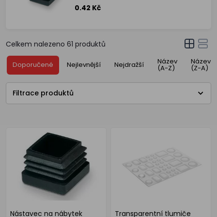
0.42 Kč
Celkem nalezeno
61
produktů
Název
Název
Doporučené
Nejlevnější
Nejdražší
(A-Z)
(Z-A)
Filtrace produktů
Nástavec na nábytek
Transparentní tlumiče