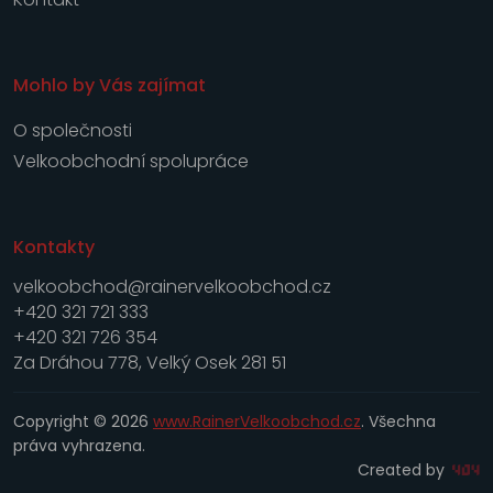
Mohlo by Vás zajímat
O společnosti
Velkoobchodní spolupráce
Kontakty
velkoobchod@rainervelkoobchod.cz
+420 321 721 333
+420 321 726 354
Za Dráhou 778, Velký Osek 281 51
Copyright © 2026
www.RainerVelkoobchod.cz
. Všechna
práva vyhrazena.
Created by