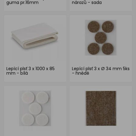
guma pr.16mm
nárazů - sada
Lepící plsť 3 x 1000 x 85
Lepící plsť 3 x Ø 34 mm 5ks
mm - bílá
- hnědé