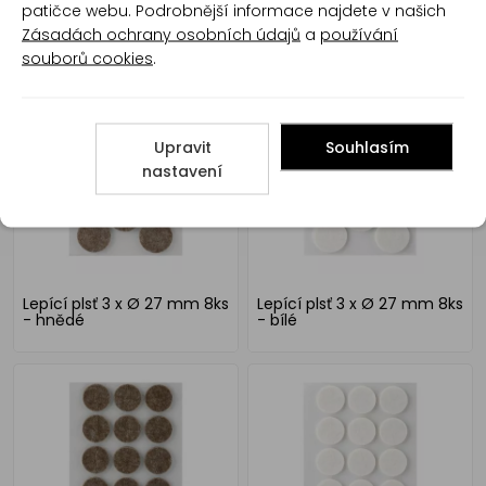
patičce webu. Podrobnější informace najdete v našich
Zásadách ochrany osobních údajů
a
používání
Lepící plsť 3 x 17 x 17 mm
Lepící plsť 3 x 17 x 17 mm
souborů cookies
.
20ks - hnědé
20ks - bílé
Upravit
Souhlasím
nastavení
Lepící plsť 3 x Ø 27 mm 8ks
Lepící plsť 3 x Ø 27 mm 8ks
- hnědé
- bílé