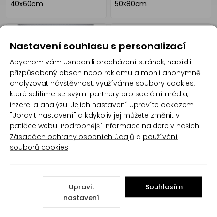
40x60cm
50x80cm
Nastavení souhlasu s personalizací
Abychom vám usnadnili procházení stránek, nabídli
přizpůsobený obsah nebo reklamu a mohli anonymně
analyzovat návštěvnost, využíváme soubory cookies,
které sdílíme se svými partnery pro sociální média,
inzerci a analýzu. Jejich nastavení upravíte odkazem
Fólie bublina - délka 100m,
Rohož Clean 50x80cm
"Upravit nastavení" a kdykoliv jej můžete změnit v
šíře 1m
patičce webu. Podrobnější informace najdete v našich
Zásadách ochrany osobních údajů
a
používání
souborů cookies
.
Upravit
Souhlasím
nastavení