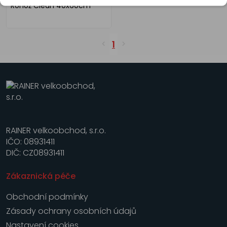
Rohož Clean 40x60cm
1
RAINER velkoobchod, s.r.o.
IČO: 08931411
DIČ: CZ08931411
Zákaznická péče
Obchodní podmínky
Zásady ochrany osobních údajů
Nastavení cookies