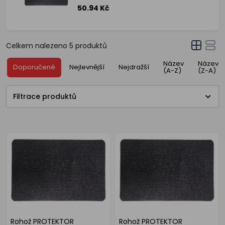
50.94 Kč
Celkem nalezeno
5
produktů
Název
Název
Doporučené
Nejlevnější
Nejdražší
(A-Z)
(Z-A)
Filtrace produktů
Rohož PROTEKTOR
Rohož PROTEKTOR