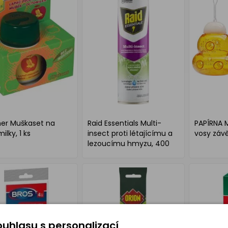
her Muškaset na
Raid Essentials Multi-
PAPÍRNA 
ilky, 1 ks
insect proti létajícímu a
vosy záv
lezoucímu hmyzu, 400
ml
uhlasu s personalizací