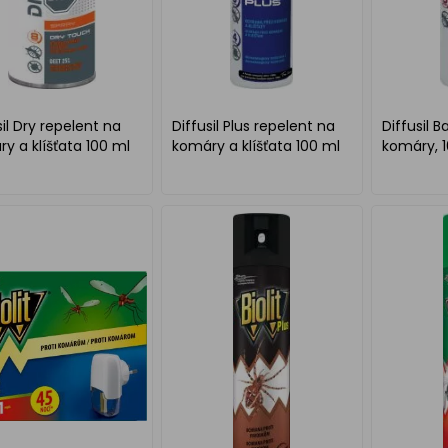
sil Dry repelent na
Diffusil Plus repelent na
Diffusil B
y a klíšťata 100 ml
komáry a klíšťata 100 ml
komáry, 