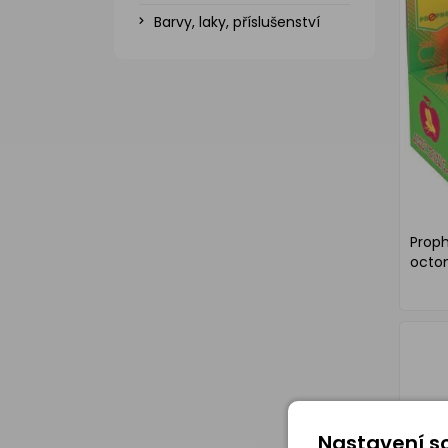
Barvy, laky, příslušenství
Prop
octom
Nastavení so