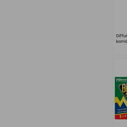
Diffu
komár