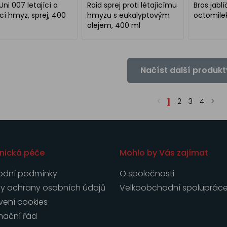
 Uni 007 letající a
Raid sprej proti létajícímu
Bros jabl
cí hmyz, sprej, 400
hmyzu s eukalyptovým
octomilek
olejem, 400 ml
Načíst další produkt
1
2
3
4
nická péče
Mohlo by Vás zajímat
dní podmínky
O společnosti
y ochrany osobních údajů
Velkoobchodní spoluprác
vení cookies
mační řád