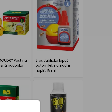
MOUDRÝ Past na
Bros Jablíčko lapač
ěsná nádobka
octomilek náhradní
náplň, 15 ml