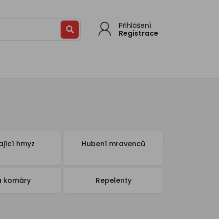
Přihlášení
Registrace
ající hmyz
Hubení mravenců
a komáry
Repelenty