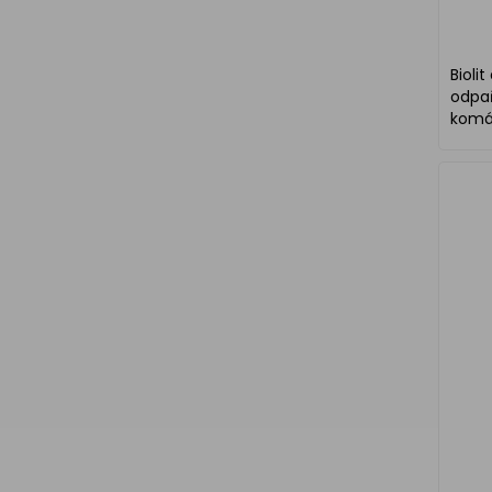
Biolit
odpař
komá