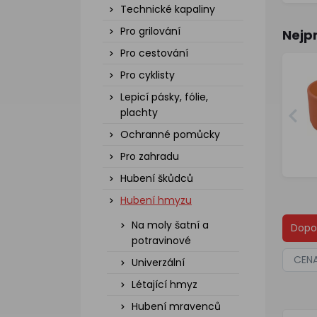
Technické kapaliny
Pro grilování
Nejp
Pro cestování
Pro cyklisty
Lepicí pásky, fólie,
plachty
Ochranné pomůcky
Pro zahradu
Hubení škůdců
Hubení hmyzu
Na moly šatní a
Dopo
potravinové
CEN
Univerzální
Létající hmyz
Hubení mravenců