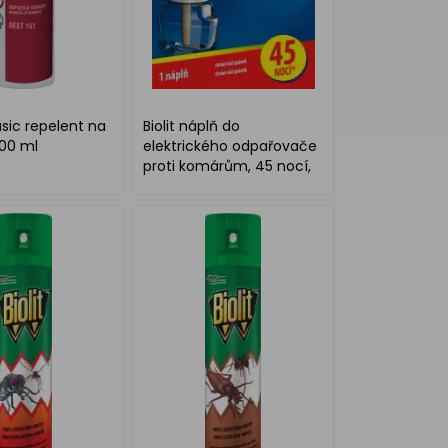
asic repelent na
Biolit náplň do
100 ml
elektrického odpařovače
proti komárům, 45 nocí,
27 ml