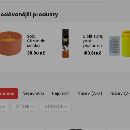
rodávanější produkty
Solo
Biolit sprej
Citronela
proti
svíčka
plošticím
proti
a
38.90 Kč
183.81 Kč
hymzu
lezoucímu
130 g
hmyzu,
400 ml
ručené
Nejlevnější
Nejdražší
Název (A-Z)
Název (Z
A
ŠTÍTEK
VÝROBCE