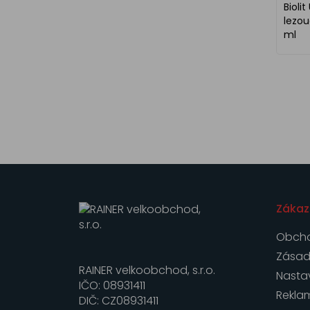
Biolit
lezou
ml
Zákaz
Obcho
Zásad
RAINER velkoobchod, s.r.o.
Nasta
IČO: 08931411
Rekla
DIČ: CZ08931411