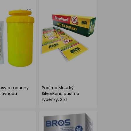
vosy a mouchy
Papírna Moudrý
i návnada
SilverBand past na
rybenky, 2 ks