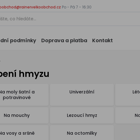
koobchod@rainervelkoobchod.cz
Po - Pá 7 - 16:30
dní podmínky
Doprava a platba
Kontakt
u
bení hmyzu
Na moly šatní a
Univerzální
Lét
potravinové
Na mouchy
Lezoucí hmyz
N
Na vosy a sršně
Na octomilky