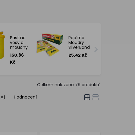
Past na
Papírna
vosy a
Moudrý
mouchy
SilverBand
1,2 l profi
past na
150.86
25.42 Kč
návnada
rybenky, 2
ks
Kč
Celkem nalezeno
79
produktů
-A)
Hodnocení