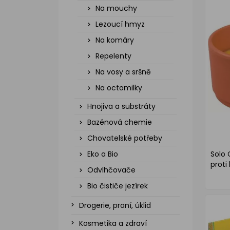
Na mouchy
Lezoucí hmyz
Na komáry
Repelenty
Na vosy a sršně
Na octomilky
Hnojiva a substráty
Bazénová chemie
Chovatelské potřeby
Eko a Bio
Solo 
proti
Odvlhčovače
Bio čističe jezírek
Drogerie, praní, úklid
Kosmetika a zdraví