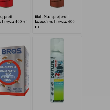
rej proti
Biolit Plus sprej proti
mu hmyzu 400 ml
lezoucímu hmyzu, 400
ml