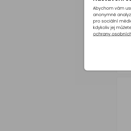
Abychom vám usna
anonymně analyzov
pro sociální média
kdykoliv jej může
ochrany osobníc
Bros
okno,