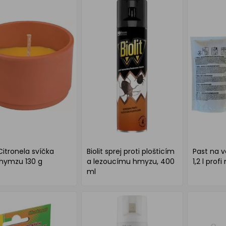
Citronela svíčka
Biolit sprej proti plošticím
Past na 
 hymzu 130 g
a lezoucímu hmyzu, 400
1,2 l prof
ml