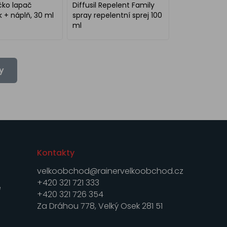
íčko lapač
Diffusil Repelent Family
 + náplň, 30 ml
spray repelentní sprej 100
ml
y
Kontakty
velkoobchod@rainervelkoobchod.cz
+420 321 721 333
e
+420 321 726 354
Za Dráhou 778, Velký Osek 281 51