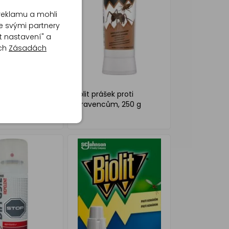
reklamu a mohli
e svými partnery
t nastavení" a
ich
Zásadách
křída k hubení
Biolit prášek proti
 v domácnosti,
mravencům, 250 g