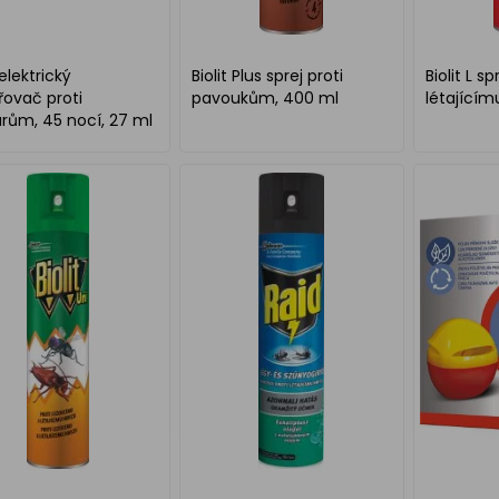
 elektrický
Biolit Plus sprej proti
Biolit L sp
ovač proti
pavoukům, 400 ml
létající
rům, 45 nocí, 27 ml