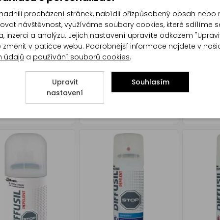
dnili procházení stránek, nabídli přizpůsobený obsah nebo 
at návštěvnost, využíváme soubory cookies, které sdílíme s
, inzerci a analýzu. Jejich nastavení upravíte odkazem "Upravi
te změnit v patičce webu. Podrobnější informace najdete v naš
h údajů
a
používání souborů cookies
.
Upravit
Souhlasím
 mucholapka na
Orion Natural
Formitox 
nastavení
 4 ks
Mucholapka pásky na
mravenců
okna 4 ks
8 g