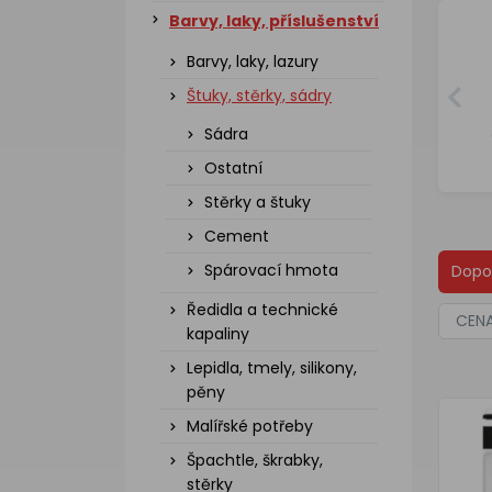
Barvy, laky, příslušenství
Barvy, laky, lazury
Štuky, stěrky, sádry
Sádra
Ostatní
Stěrky a štuky
Cement
Spárovací hmota
Dopo
Ředidla a technické
CEN
kapaliny
Lepidla, tmely, silikony,
pěny
Malířské potřeby
Špachtle, škrabky,
stěrky