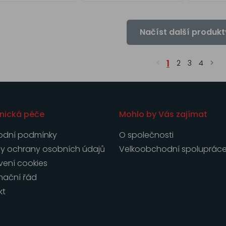
Načíst další produkt
1
2
3
4
nická péče
Mohlo by Vás zajímat
dní podmínky
O společnosti
y ochrany osobních údajů
Velkoobchodní spoluprác
vení cookies
mační řád
kt