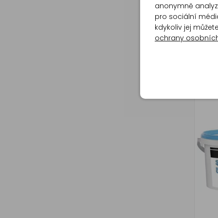
anonymně analyzov
pro sociální média
kdykoliv jej může
ochrany osobníc
Ceresi
spár
Aquas