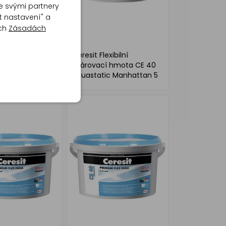
e svými partnery
t nastavení" a
ich
Zásadách
exibilní
Ceresit Flexibilní
í hmota CE 40
spárovací hmota CE 40
ic Cement Grey
Aquastatic Manhattan 5
kg