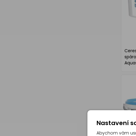
Ceresi
spár
Aquas
Nastavení so
Abychom vám usna