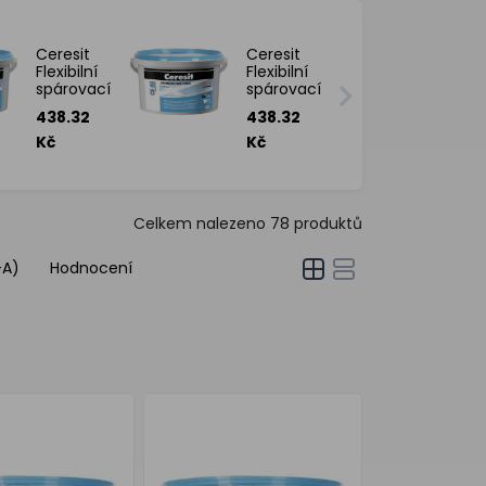
Ceresit
Ceresit
Flexibilní
Flexibilní
spárovací
spárovací
hmota CE
hmota CE
438.32
438.32
40
40
Aquastatic
Aquastatic
Kč
Kč
Terra 5 kg
Caramel 5
kg
Celkem nalezeno
78
produktů
-A)
Hodnocení