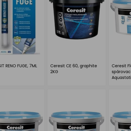
IT RENO FUGE, 7ML
Ceresit CE 60, graphite
Ceresit Fl
2KG
spárovac
Aquastati