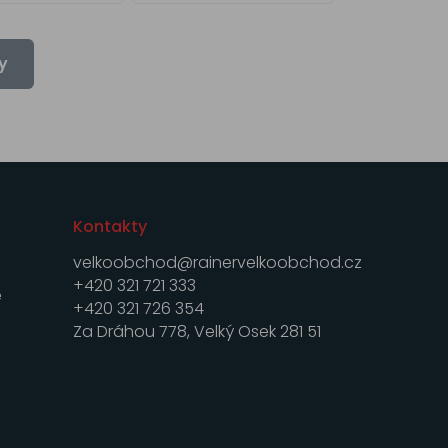
y
Kontakty
velkoobchod@rainervelkoobchod.cz
+420 321 721 333
e
+420 321 726 354
Za Dráhou 778, Velký Osek 281 51