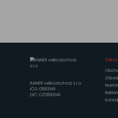
Zákaz
Obcho
Zásad
RAINER velkoobchod, s.r.o.
Nasta
IČO: 08931411
Rekla
DIČ: CZ08931411
Konta