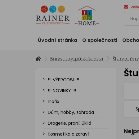
vel
Úvodní stránka
O společnosti
Obcho
Barvy, laky, příslušenství
Štuky, stěrk
Štu
!!! VÝPRODEJ !!!
!!! NOVINKY !!!
Inofix
S
Dům, hobby, zahrada
Drogerie, praní, úklid
Nejp
Kosmetika a zdraví