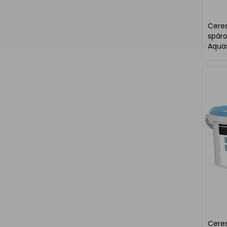
Ceresi
spár
Aquas
Ceresi