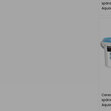
spár
Aquas
Ceresi
spár
Aqua
kg