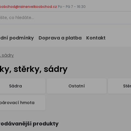
koobchod@rainervelkoobchod.cz
Po - Pá 7 - 16:30
dní podmínky
Doprava a platba
Kontakt
y, sádry
ky, stěrky, sádry
Sádra
Ostatní
Stě
párovací hmota
rodávanější produkty