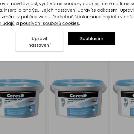
at návštěvnost, využíváme soubory cookies, které sdílíme s
, inzerci a analýzu. Jejich nastavení upravíte odkazem "Upravi
te změnit v patičce webu. Podrobnější informace najdete v naš
h údajů
a
používání souborů cookies
.
t Flexibilní
Ceresit Flexibilní
Ceresit Fl
ovací hmota CE 40
Upravit
spárovací hmota CE 40
Souhlasím
spárovac
tatic Graphite 5 kg
Aquastatic Antracite 5 kg
Aquastat
nastavení
5 kg