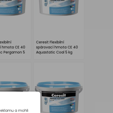
exibilní
Ceresit Flexibilní
í hmota CE 40
spárovací hmota CE 40
ic Pergamon 5
Aquastatic Coal 5 kg
reklamu a mohli