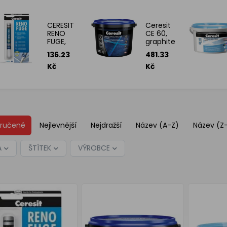
CERESIT
Ceresit
RENO
CE 60,
FUGE,
graphite
7ML
2KG
136.23
481.33
Kč
Kč
ručené
Nejlevnější
Nejdražší
Název (A-Z)
Název (Z
A
ŠTÍTEK
VÝROBCE