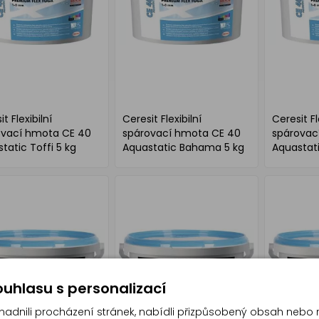
t Flexibilní
Ceresit Flexibilní
Ceresit Fl
ovací hmota CE 40
spárovací hmota CE 40
spárovac
tatic Toffi 5 kg
Aquastatic Bahama 5 kg
Aquastat
kg
uhlasu s personalizací
dnili procházení stránek, nabídli přizpůsobený obsah nebo 