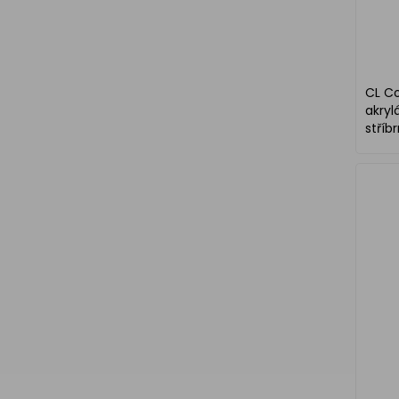
CL C
akryl
stříb