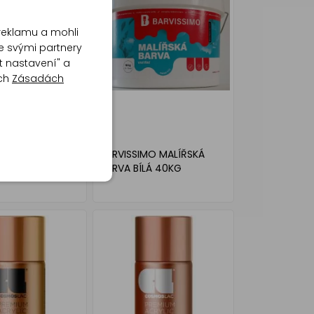
reklamu a mohli
e svými partnery
t nastavení" a
ich
Zásadách
MO MALÍŘSKÁ
BARVISSIMO MALÍŘSKÁ
Á 22,5KG
BARVA BÍLÁ 40KG