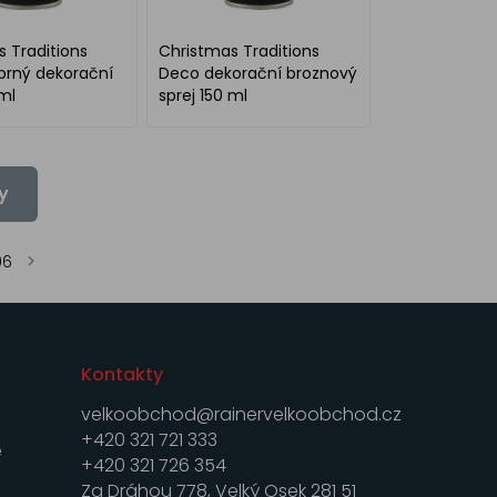
 Traditions
Christmas Traditions
brný dekorační
Deco dekorační broznový
 ml
sprej 150 ml
y
96
Kontakty
velkoobchod@rainervelkoobchod.cz
+420 321 721 333
e
+420 321 726 354
Za Dráhou 778, Velký Osek 281 51