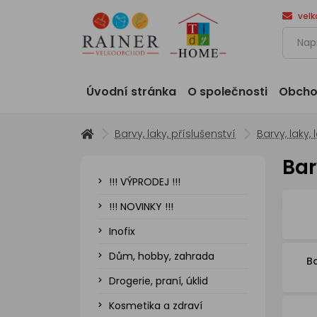
vel
Úvodní stránka
O společnosti
Obcho
Barvy, laky, příslušenství
Barvy, laky, 
Bar
!!! VÝPRODEJ !!!
!!! NOVINKY !!!
Inofix
Dům, hobby, zahrada
Ba
Drogerie, praní, úklid
Kosmetika a zdraví