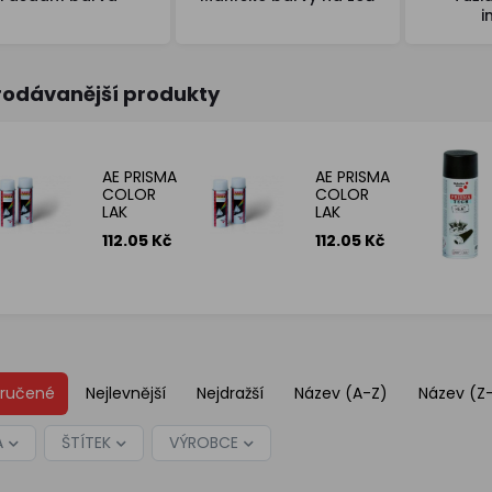
i
rodávanější produkty
AE PRISMA
AE PRISMA
COLOR
COLOR
LAK
LAK
AKRYL.MAT
AKRYL.LESK
112.05 Kč
112.05 Kč
TRANSP.
TRANSP.
400ML
400ML
ručené
Nejlevnější
Nejdražší
Název (A-Z)
Název (Z
A
ŠTÍTEK
VÝROBCE