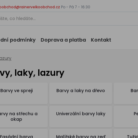
koobchod@rainervelkoobchod.cz
Po - Pá 7 - 16:30
dní podmínky
Doprava a platba
Kontakt
lazury
vy, laky, lazury
Barvy ve spreji
Barvy a laky na dřevo
Bar
rvy na střechu a
Univerzální barvy laky
P
okap
Fasádní barva
Malířské barvy na zeď
Tužid