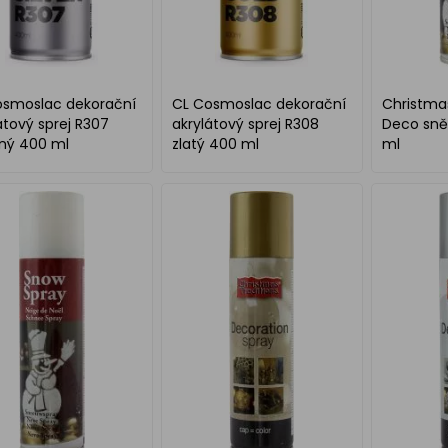
osmoslac dekorační
CL Cosmoslac dekorační
Christmas
átový sprej R307
akrylátový sprej R308
Deco sně
rný 400 ml
zlatý 400 ml
ml