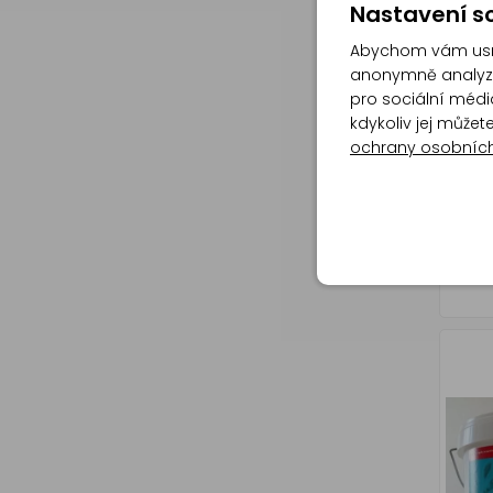
Nastavení so
Abychom vám usna
anonymně analyzov
pro sociální média
kdykoliv jej může
ochrany osobníc
BARV
AKRYL