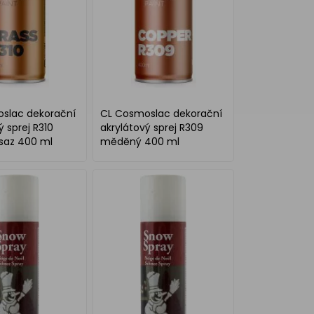
slac dekorační
CL Cosmoslac dekorační
ý sprej R310
akrylátový sprej R309
saz 400 ml
měděný 400 ml