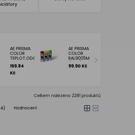
niciátory
AE PRISMA
AE PRISMA
COLOR
COLOR
TEPLOT.ODOL.
RAL9005M
DO 600°C
ČERNÁ
159.84
99.90 Kč
ČERNÝ 400ML
MAT
400ML
Kč
Celkem nalezeno
2281
produktů
-A)
Hodnocení