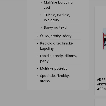
Malířské barvy na
zeď
Tužidla, tvrdidla,
iniciátory
Barvy na textil
Štuky, stěrky, sádry
Ředidla a technické
kapaliny
Lepidla, tmely, silikony,
pěny
Malířské potřeby
Špachtle, škrabky,
AE P
stěrky
AKRY
400M