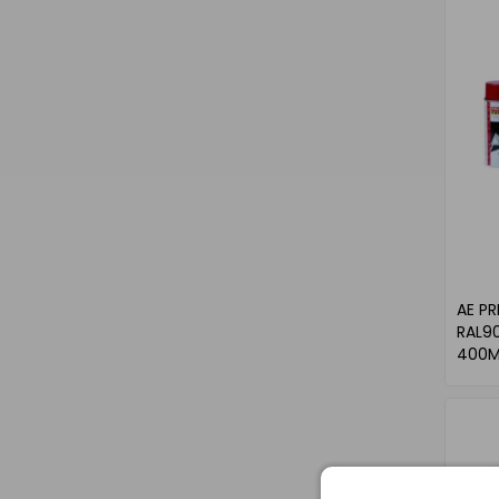
AE P
RAL9
400M