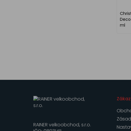
Chris
Deco 
ml
Zákaz
Obcho
Zásad
RAINER velkoobchod, s.r.o.
Nasta