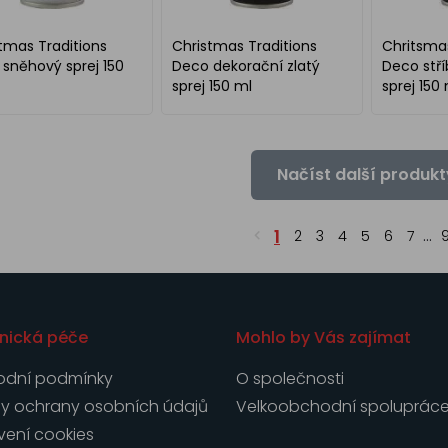
tmas Traditions
Christmas Traditions
Chritsmas
sněhový sprej 150
Deco dekorační zlatý
Deco stří
sprej 150 ml
sprej 150
Načíst další produkt
1
2
3
4
5
6
7
...
nická péče
Mohlo by Vás zajímat
dní podmínky
O společnosti
y ochrany osobních údajů
Velkoobchodní spoluprác
vení cookies