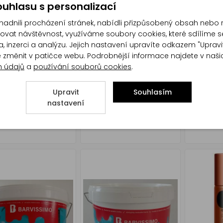
uhlasu s personalizací
dnili procházení stránek, nabídli přizpůsobený obsah nebo 
at návštěvnost, využíváme soubory cookies, které sdílíme s
, inzerci a analýzu. Jejich nastavení upravíte odkazem "Upravi
te změnit v patičce webu. Podrobnější informace najdete v naš
h údajů
a
používání souborů cookies
.
Upravit
Souhlasím
nastavení
ISSIMO FASÁDNÍ
BARVISSIMO FASÁDNÍ
BARVISSI
 BARVA BÍLÁ 14L
AKRYL BARVA BÍLÁ 5L
BARVA BÍL