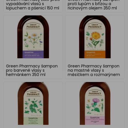
vypadávání vlasů s
proti lupům s břízou a
lopuchem a pšenicí 150 ml
ricinovým olejem 350 ml
Green Pharmacy šampon
Green Pharmacy šampon
pro barvené vlasy s
na mastné vlasy s
heřmánkem 350 ml
měsíčkem a rozmarýnem
350 ml