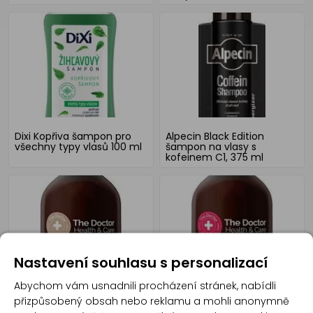
Dixi Kopřiva šampon pro
Alpecin Black Edition
všechny typy vlasů 100 ml
šampon na vlasy s
kofeinem C1, 375 ml
Nastavení souhlasu s personalizací
Abychom vám usnadnili procházení stránek, nabídli
The Doctor Tar with Ichtyol
The Doctor Health & Care
přizpůsobený obsah nebo reklamu a mohli anonymně
šampo proti nadměrnému
Keratin + Arginine + Biotin