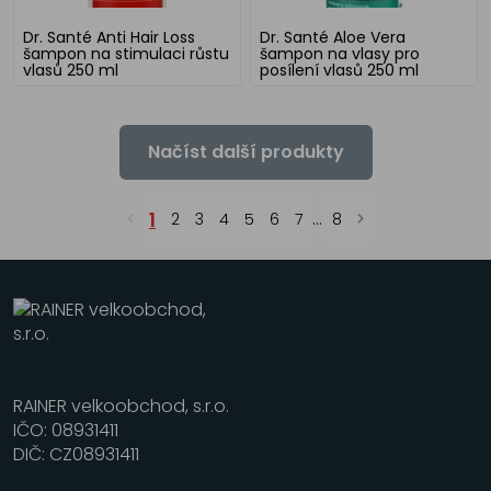
Dr. Santé Anti Hair Loss
Dr. Santé Aloe Vera
šampon na stimulaci růstu
šampon na vlasy pro
vlasů 250 ml
posílení vlasů 250 ml
Načíst další produkty
1
2
3
4
5
6
7
...
8
RAINER velkoobchod, s.r.o.
IČO: 08931411
DIČ: CZ08931411