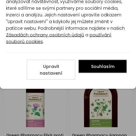
analyzovat návštěvnost, využíváme soubory cookies,
tvoření mazu a proti
Maximum Energy
lupům, 946 ml
keratinový šampon pro
které sdílíme se svými partnery pro sociální média,
posílení a lesk vlasů 946
inzerci a analýzu. Jejich nastavení upravíte odkazem
ml
"Upravit nastavení" a kdykoliv jej můžete změnit v
patičce webu. Podrobnější informace najdete v našich
Zásadách ochrany osobních údajů
a
používání
souborů cookies
.
The Doctor šampon pro
The Doctor Health & Care
Upravit
Souhlasím
objem vlasů se zázvorem
Burdock Energy šampon
nastavení
a kofeinem 946 ml
proti vypadávání vlasů 946
ml
Green Pharmacy Elixír proti
Green Pharmacy šampon