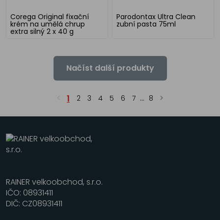
Corega Original fixační
Parodontax Ultra Clean
krém na umělá chrup
zubní pasta 75ml
extra silný 2 x 40 g
Načíst další produkty
1
2
3
4
5
6
7
...
8
RAINER velkoobchod, s.r.o.
IČO: 08931411
DIČ: CZ08931411