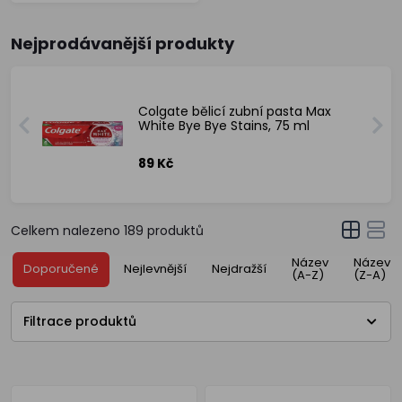
Nejprodávanější produkty
Colgate bělicí zubní pasta Max
White Bye Bye Stains, 75 ml
89 Kč
Celkem nalezeno
189
produktů
Název
Název
Doporučené
Nejlevnější
Nejdražší
(A-Z)
(Z-A)
Filtrace produktů