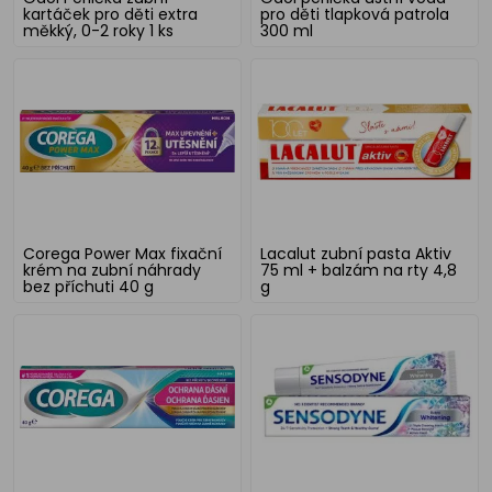
kartáček pro děti extra
pro děti tlapková patrola
měkký, 0-2 roky 1 ks
300 ml
Corega Power Max fixační
Lacalut zubní pasta Aktiv
krém na zubní náhrady
75 ml + balzám na rty 4,8
bez příchuti 40 g
g