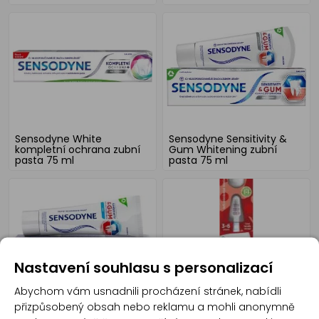
Sensodyne White
Sensodyne Sensitivity &
kompletní ochrana zubní
Gum Whitening zubní
pasta 75 ml
pasta 75 ml
Nastavení souhlasu s personalizací
Abychom vám usnadnili procházení stránek, nabídli
Sensodyne Sensitivity &
Sensodyne Pronamel zubní
přizpůsobený obsah nebo reklamu a mohli anonymně
Gum Mátová zubní pasta
kartáček pro děti 1 ks