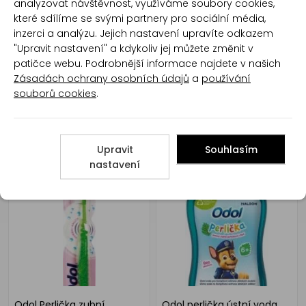
analyzovat návštěvnost, využíváme soubory cookies,
75 ml
které sdílíme se svými partnery pro sociální média,
inzerci a analýzu. Jejich nastavení upravíte odkazem
"Upravit nastavení" a kdykoliv jej můžete změnit v
patičce webu. Podrobnější informace najdete v našich
Zásadách ochrany osobních údajů
a
používání
souborů cookies
.
Elmex Menthol-free Bez
Odol Perlička zubní
Upravit
Souhlasím
mentolu kompatibilní s
kartáček pro děti měkký
nastavení
homeopatickou léčbou
Tlapková patrola, 3-6 let, 1
zubní pasta 75 ml
ks
Odol Perlička zubní
Odol perlička ústní voda