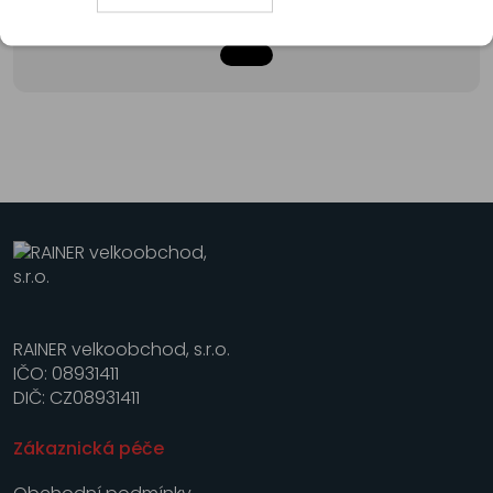
RAINER velkoobchod, s.r.o.
IČO: 08931411
DIČ: CZ08931411
Zákaznická péče