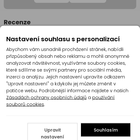
Recenze
Nastavení souhlasu s personalizací
Produkt zatím nemá žádné hodnocení,
buďte
Abychom vám usnadnili procházení stránek, nabídli
první, kdo produkt ohodnotí!
přizpůsobený obsah nebo reklamu a mohli anonymně
analyzovat návštěvnost, využíváme soubory cookies,
Přidat hodnocení
které sdílíme se svými partnery pro sociální média,
inzerci a analýzu. Jejich nastavení upravíte odkazem
"Upravit nastavení" a kdykoliv jej můžete změnit v
patičce webu. Podrobnější informace najdete v našich
Zásadách ochrany osobních údajů
a
používání
souborů cookies
.
Poradna
Upravit
Souhlasím
nastavení