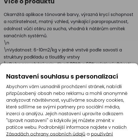
Více o produktu
Okamžitá aplikace tónované barvy, výrazná krycí schopnost
a roztíratelnost, matný vzhled, vynikající paropropustnost,
odolnost vůči otěru za sucha, vhodná k nátěrům omítek
sanačních systémů.
\n
\nVydatnost: 6-10m2/kg v jedné vrstvě podle savosti a
struktury podkladu a tloušťky vrstvy
\nDoba zasychání: min. 4h při 20°C a 60% relativní vlhkosti
vzduchu
Nastavení souhlasu s personalizací
Abychom vám usnadnili procházení stránek, nabídli
přizpůsobený obsah nebo reklamu a mohli anonymně
Recenze
analyzovat návštěvnost, využíváme soubory cookies,
které sdílíme se svými partnery pro sociální média,
inzerci a analýzu. Jejich nastavení upravíte odkazem
Produkt zatím nemá žádné hodnocení,
buďte
"Upravit nastavení" a kdykoliv jej můžete změnit v
první, kdo produkt ohodnotí!
patičce webu. Podrobnější informace najdete v našich
Zásadách ochrany osobních údajů
a
používání