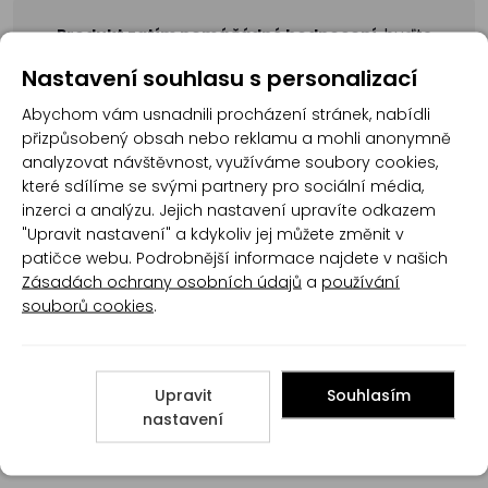
Produkt zatím nemá žádné hodnocení,
buďte
první, kdo produkt ohodnotí!
Nastavení souhlasu s personalizací
Přidat hodnocení
Abychom vám usnadnili procházení stránek, nabídli
přizpůsobený obsah nebo reklamu a mohli anonymně
analyzovat návštěvnost, využíváme soubory cookies,
které sdílíme se svými partnery pro sociální média,
inzerci a analýzu. Jejich nastavení upravíte odkazem
"Upravit nastavení" a kdykoliv jej můžete změnit v
patičce webu. Podrobnější informace najdete v našich
Poradna
Zásadách ochrany osobních údajů
a
používání
souborů cookies
.
Upravit
Souhlasím
nastavení