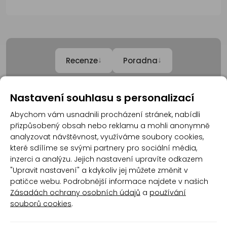
↓
↓
Recenze
Poradna
Nastavení souhlasu s personalizací
Recenze
Abychom vám usnadnili procházení stránek, nabídli
přizpůsobený obsah nebo reklamu a mohli anonymně
analyzovat návštěvnost, využíváme soubory cookies,
Produkt zatím nemá žádné hodnocení,
buďte
které sdílíme se svými partnery pro sociální média,
první, kdo produkt ohodnotí!
inzerci a analýzu. Jejich nastavení upravíte odkazem
"Upravit nastavení" a kdykoliv jej můžete změnit v
Přidat hodnocení
patičce webu. Podrobnější informace najdete v našich
Zásadách ochrany osobních údajů
a
používání
souborů cookies
.