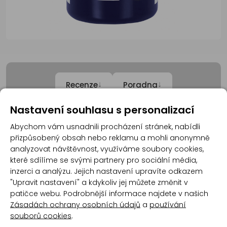
↓
↓
Recenze
Poradna
Nastavení souhlasu s personalizací
Abychom vám usnadnili procházení stránek, nabídli
Recenze
přizpůsobený obsah nebo reklamu a mohli anonymně
analyzovat návštěvnost, využíváme soubory cookies,
které sdílíme se svými partnery pro sociální média,
Produkt zatím nemá žádné hodnocení,
buďte
inzerci a analýzu. Jejich nastavení upravíte odkazem
první, kdo produkt ohodnotí!
"Upravit nastavení" a kdykoliv jej můžete změnit v
patičce webu. Podrobnější informace najdete v našich
Přidat hodnocení
Zásadách ochrany osobních údajů
a
používání
souborů cookies
.