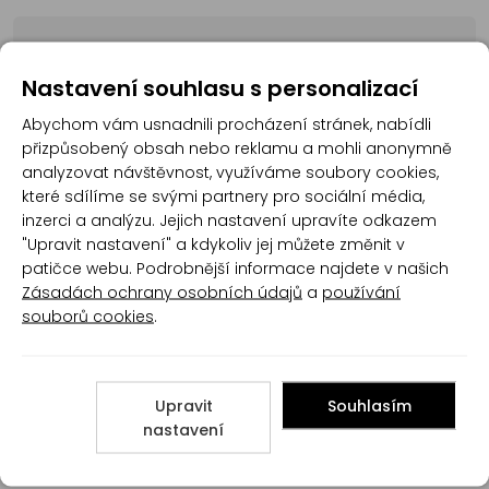
Produkt zatím nemá žádné hodnocení,
buďte
první, kdo produkt ohodnotí!
Nastavení souhlasu s personalizací
Abychom vám usnadnili procházení stránek, nabídli
Přidat hodnocení
přizpůsobený obsah nebo reklamu a mohli anonymně
analyzovat návštěvnost, využíváme soubory cookies,
které sdílíme se svými partnery pro sociální média,
inzerci a analýzu. Jejich nastavení upravíte odkazem
"Upravit nastavení" a kdykoliv jej můžete změnit v
patičce webu. Podrobnější informace najdete v našich
Poradna
Zásadách ochrany osobních údajů
a
používání
souborů cookies
.
Upravit
Souhlasím
nastavení