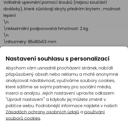
Volitelné upevnění pomocí šroubů (nejsou součástí
dodávky), které zůstávají skryty předním krytem ; možnost
lepení
\n
\nMaximální podporovaná hmotnost: 2 kg.
\n
\nRozměry: 85x80x53 mm
Nastavení souhlasu s personalizací
Recenze
Abychom vám usnadnili procházení stránek, nabídli
přizpůsobený obsah nebo reklamu a mohli anonymně
analyzovat návštěvnost, využíváme soubory cookies,
Produkt zatím nemá žádné hodnocení,
buďte
které sdílíme se svými partnery pro sociální média,
první, kdo produkt ohodnotí!
inzerci a analýzu. Jejich nastavení upravíte odkazem
"Upravit nastavení" a kdykoliv jej můžete změnit v
Přidat hodnocení
patičce webu. Podrobnější informace najdete v našich
Zásadách ochrany osobních údajů
a
používání
souborů cookies
.