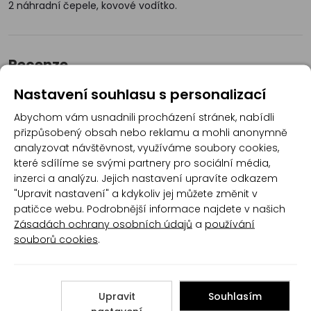
2 náhradní čepele, kovové vodítko.
Recenze
Nastavení souhlasu s personalizací
Produkt zatím nemá žádné hodnocení,
buďte
Abychom vám usnadnili procházení stránek, nabídli
první, kdo produkt ohodnotí!
přizpůsobený obsah nebo reklamu a mohli anonymně
analyzovat návštěvnost, využíváme soubory cookies,
Přidat hodnocení
které sdílíme se svými partnery pro sociální média,
inzerci a analýzu. Jejich nastavení upravíte odkazem
"Upravit nastavení" a kdykoliv jej můžete změnit v
patičce webu. Podrobnější informace najdete v našich
Zásadách ochrany osobních údajů
a
používání
souborů cookies
.
Poradna
Upravit
Souhlasím