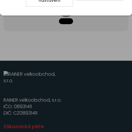
nastavení
RAINER velkoobchod, s.r.o.
IČO: 08931411
DIČ: CZ08931411
Zákaznická péče