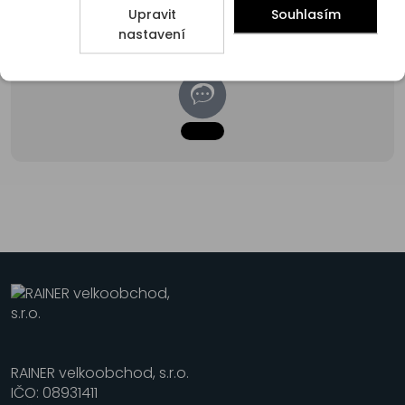
Upravit
Souhlasím
nastavení
RAINER velkoobchod, s.r.o.
IČO: 08931411