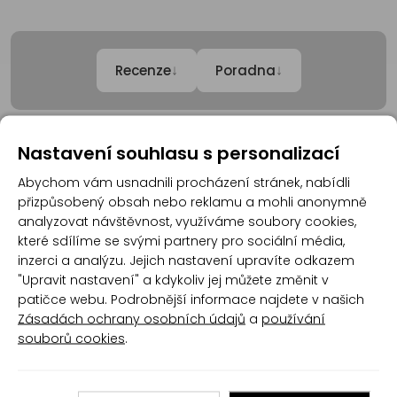
↓
↓
Recenze
Poradna
Recenze
Nastavení souhlasu s personalizací
Abychom vám usnadnili procházení stránek, nabídli
přizpůsobený obsah nebo reklamu a mohli anonymně
Produkt zatím nemá žádné hodnocení,
buďte
analyzovat návštěvnost, využíváme soubory cookies,
první, kdo produkt ohodnotí!
které sdílíme se svými partnery pro sociální média,
inzerci a analýzu. Jejich nastavení upravíte odkazem
Přidat hodnocení
"Upravit nastavení" a kdykoliv jej můžete změnit v
patičce webu. Podrobnější informace najdete v našich
Zásadách ochrany osobních údajů
a
používání
souborů cookies
.
Poradna