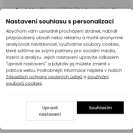
Produkt zatím nemá žádné hodnocení,
buďte
první, kdo produkt ohodnotí!
Nastavení souhlasu s personalizací
Přidat hodnocení
Abychom vám usnadnili procházení stránek, nabídli
přizpůsobený obsah nebo reklamu a mohli anonymně
analyzovat návštěvnost, využíváme soubory cookies,
které sdílíme se svými partnery pro sociální média,
inzerci a analýzu. Jejich nastavení upravíte odkazem
"Upravit nastavení" a kdykoliv jej můžete změnit v
patičce webu. Podrobnější informace najdete v našich
Poradna
Zásadách ochrany osobních údajů
a
používání
souborů cookies
.
Upravit
Souhlasím
nastavení