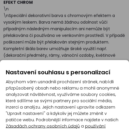
EFEKT CHROM
\n
\nSpeciální dekorativní barva s chromovým efektem a
vysokým leskem. Barva nemá žádnou odolnost vůči
případným následným manipulacím ani nemůže být
přelakována či používána ve venkovním prostředí. V případě
poškození může být přelakován stejným produktem.
Kompletní škála barev umožňuje široké využití např.
(dekorační předměty, rámy, vánoční ozdoby, květinové
vazby a jiné). Podklad musí být suchý, čistý, bez rzi a
odmaštěný.
Nastavení souhlasu s personalizací
Abychom vám usnadnili procházení stránek, nabídli
přizpůsobený obsah nebo reklamu a mohli anonymně
Recenze
analyzovat návštěvnost, využíváme soubory cookies,
které sdílíme se svými partnery pro sociální média,
inzerci a analýzu. Jejich nastavení upravíte odkazem
Produkt zatím nemá žádné hodnocení,
buďte
"Upravit nastavení" a kdykoliv jej můžete změnit v
první, kdo produkt ohodnotí!
patičce webu. Podrobnější informace najdete v našich
Zásadách ochrany osobních údajů
a
používání