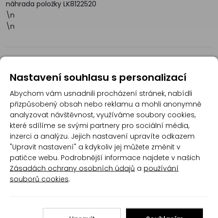
náhrada položky LK8122520
\n
\n
Recenze
Nastavení souhlasu s personalizací
Abychom vám usnadnili procházení stránek, nabídli
Produkt zatím nemá žádné hodnocení,
buďte
přizpůsobený obsah nebo reklamu a mohli anonymně
první, kdo produkt ohodnotí!
analyzovat návštěvnost, využíváme soubory cookies,
které sdílíme se svými partnery pro sociální média,
Přidat hodnocení
inzerci a analýzu. Jejich nastavení upravíte odkazem
"Upravit nastavení" a kdykoliv jej můžete změnit v
patičce webu. Podrobnější informace najdete v našich
Zásadách ochrany osobních údajů
a
používání
souborů cookies
.
Poradna