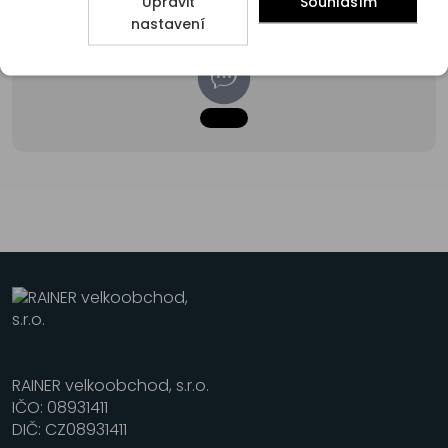
Upravit
Souhlasím
nastavení
RAINER velkoobchod, s.r.o.
IČO: 08931411
DIČ: CZ08931411