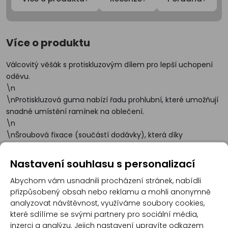
Více o produktu
Válcovitý věšák s protiskluzovým dílem pro lepší uchopení
oděvu.
\n
\nProtiskluzová guma nabízí řadu prohlubní, které umožňují
snadné umístění ramínek na oblečení.
\n
\nŠroubová fixace (součástí dodávky), která díky
elegantnímu designu zůstává skrytá.
\n
Nastavení souhlasu s personalizací
\nObsahuje předfixační lepidlo pro usnadnění montáže.
Abychom vám usnadnili procházení stránek, nabídli
\n
přizpůsobený obsah nebo reklamu a mohli anonymně
\nMaximální podporovaná hmotnost: 5 kg.
analyzovat návštěvnost, využíváme soubory cookies,
které sdílíme se svými partnery pro sociální média,
inzerci a analýzu. Jejich nastavení upravíte odkazem