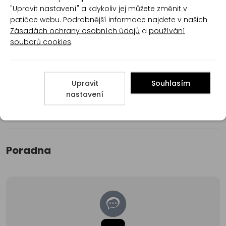
Recenze
"Upravit nastavení" a kdykoliv jej můžete změnit v
patičce webu. Podrobnější informace najdete v našich
Zásadách ochrany osobních údajů
a
používání
souborů cookies
.
Produkt zatím nemá žádné hodnocení,
buďte
první, kdo produkt ohodnotí!
Přidat hodnocení
Upravit
Souhlasím
nastavení
Poradna