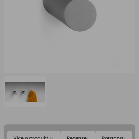
↓
↓
↓
Více o produktu
Recenze
Poradna