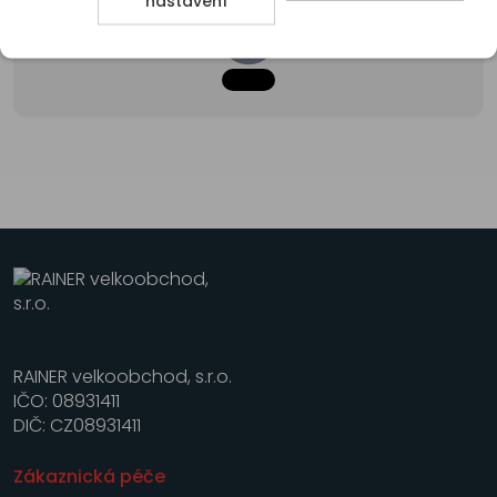
nastavení
RAINER velkoobchod, s.r.o.
IČO: 08931411
DIČ: CZ08931411
Zákaznická péče