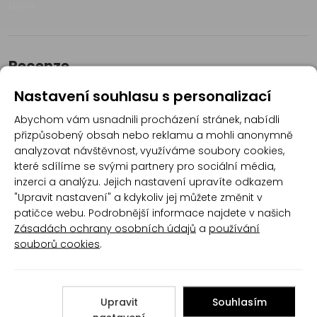
kbelík
Recenze
Nastavení souhlasu s personalizací
Produkt zatím nemá žádné hodnocení,
buďte
Abychom vám usnadnili procházení stránek, nabídli
první, kdo produkt ohodnotí!
přizpůsobený obsah nebo reklamu a mohli anonymně
analyzovat návštěvnost, využíváme soubory cookies,
Přidat hodnocení
které sdílíme se svými partnery pro sociální média,
inzerci a analýzu. Jejich nastavení upravíte odkazem
"Upravit nastavení" a kdykoliv jej můžete změnit v
patičce webu. Podrobnější informace najdete v našich
Zásadách ochrany osobních údajů
a
používání
souborů cookies
.
Poradna
Upravit
Souhlasím