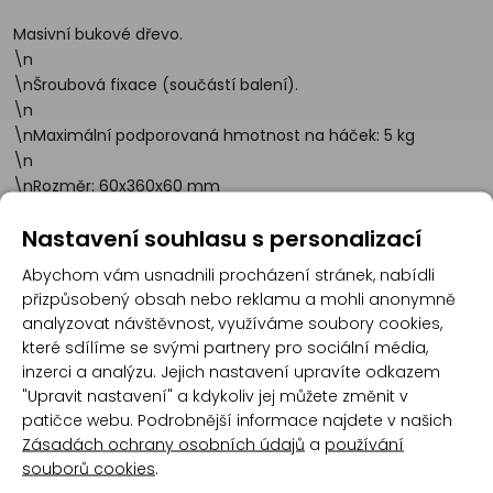
Masivní bukové dřevo.
\n
\nŠroubová fixace (součástí balení).
\n
\nMaximální podporovaná hmotnost na háček: 5 kg
\n
\nRozměr: 60x360x60 mm
Nastavení souhlasu s personalizací
Abychom vám usnadnili procházení stránek, nabídli
Recenze
přizpůsobený obsah nebo reklamu a mohli anonymně
analyzovat návštěvnost, využíváme soubory cookies,
které sdílíme se svými partnery pro sociální média,
Produkt zatím nemá žádné hodnocení,
buďte
inzerci a analýzu. Jejich nastavení upravíte odkazem
první, kdo produkt ohodnotí!
"Upravit nastavení" a kdykoliv jej můžete změnit v
patičce webu. Podrobnější informace najdete v našich
Přidat hodnocení
Zásadách ochrany osobních údajů
a
používání
souborů cookies
.