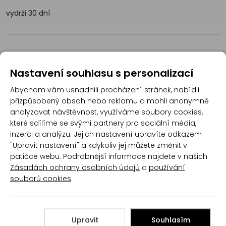
vydrží 30 dní
Recenze
Nastavení souhlasu s personalizací
Abychom vám usnadnili procházení stránek, nabídli
Produkt zatím nemá žádné hodnocení,
buďte
přizpůsobený obsah nebo reklamu a mohli anonymně
první, kdo produkt ohodnotí!
analyzovat návštěvnost, využíváme soubory cookies,
které sdílíme se svými partnery pro sociální média,
Přidat hodnocení
inzerci a analýzu. Jejich nastavení upravíte odkazem
"Upravit nastavení" a kdykoliv jej můžete změnit v
patičce webu. Podrobnější informace najdete v našich
Zásadách ochrany osobních údajů
a
používání
souborů cookies
.
Poradna
Upravit
Souhlasím