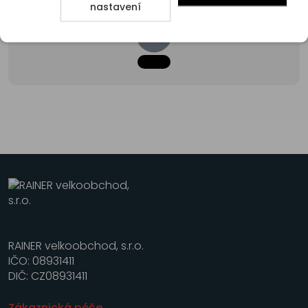
nastavení
RAINER velkoobchod, s.r.o.
IČO: 08931411
DIČ: CZ08931411
Zákaznická péče