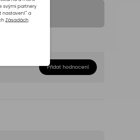
e svými partnery
t nastavení" a
ich
Zásadách
Přidat hodnocení