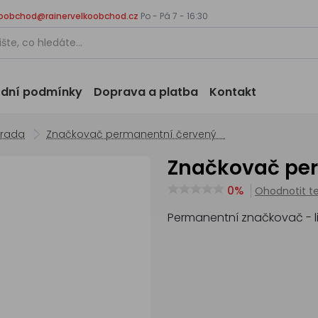
koobchod@rainervelkoobchod.cz
Po - Pá 7 - 16:30
dní podmínky
Doprava a platba
Kontakt
hrada
Značkovač permanentní červený
Značkovač p
0%
Ohodnotit t
Permanentní značkovač - li