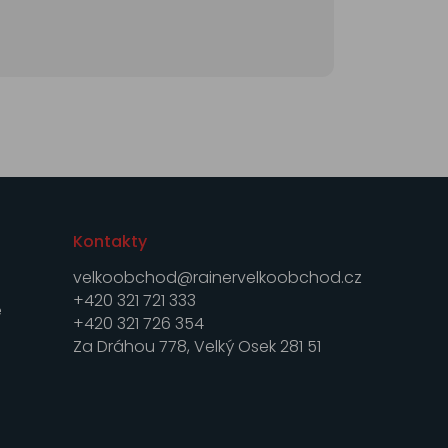
Kontakty
velkoobchod@rainervelkoobchod.cz
+420 321 721 333
e
+420 321 726 354
Za Dráhou 778, Velký Osek 281 51