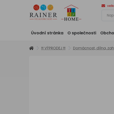
vel
Úvodní stránka
O společnosti
Obcho
!!! VÝPRODEJ !!!
Domácnost, dílna, za