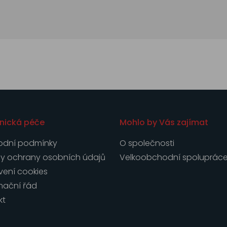
nická péče
Mohlo by Vás zajímat
dní podmínky
O společnosti
y ochrany osobních údajů
Velkoobchodní spoluprác
vení cookies
mační řád
kt