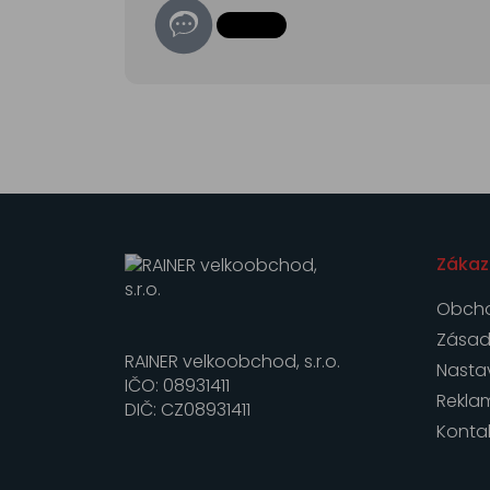
Zákaz
Obcho
Zásad
RAINER velkoobchod, s.r.o.
Nasta
IČO: 08931411
Rekla
DIČ: CZ08931411
Konta