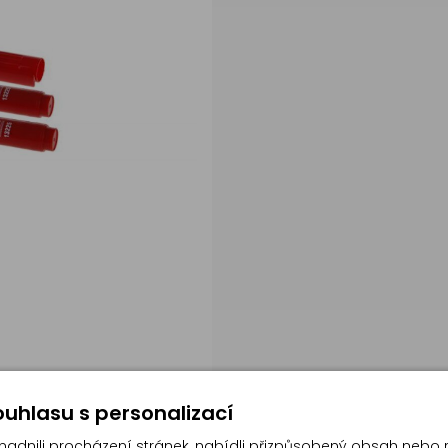
uhlasu s personalizací
dnili procházení stránek, nabídli přizpůsobený obsah nebo 