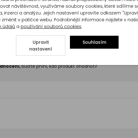
at návštěvnost, využíváme soubory cookies, které sdílíme s
, inzerci a analýzu. Jejich nastavení upravíte odkazem "Upravi
↓
↓
Recenze
Poradna
te změnit v patičce webu. Podrobnější informace najdete v naš
h údajů
a
používání souborů cookies
.
Upravit
Souhlasím
nastavení
odnocení,
buďte první, kdo produkt ohodnotí!