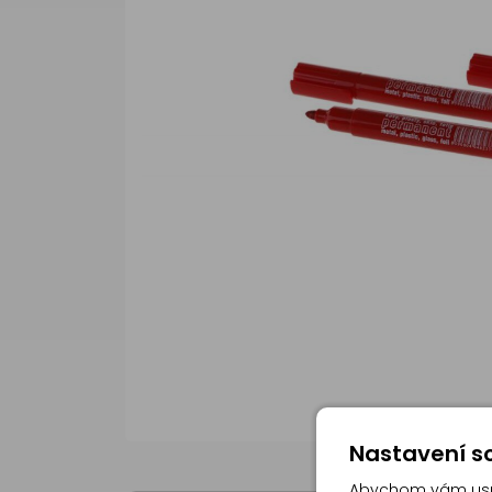
Nastavení so
Abychom vám usna