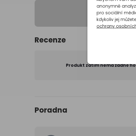
anonymně analyzov
pro sociální média
kdykoliv jej může
ochrany osobníc
Recenze
Produkt zatím nemá žádné h
Poradna