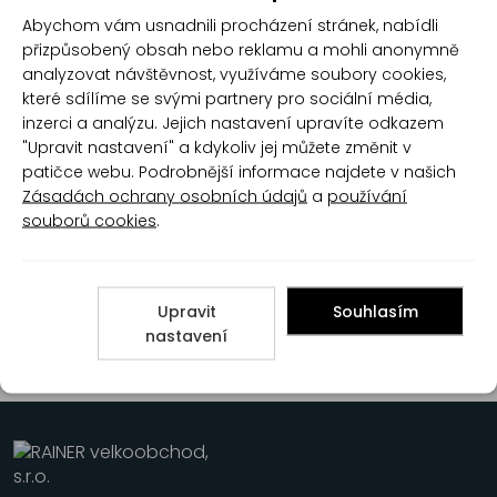
SOICRAT adhézní můstek
SOICRAT adhézní můstek
Abychom vám usnadnili procházení stránek, nabídli
V2027, 3 kg
V2027, 1 kg
přizpůsobený obsah nebo reklamu a mohli anonymně
analyzovat návštěvnost, využíváme soubory cookies,
které sdílíme se svými partnery pro sociální média,
inzerci a analýzu. Jejich nastavení upravíte odkazem
"Upravit nastavení" a kdykoliv jej můžete změnit v
patičce webu. Podrobnější informace najdete v našich
Zásadách ochrany osobních údajů
a
používání
souborů cookies
.
Kontaktní - adhezní
Kontaktní - adhezní
můstek Barvissimo 1kg
můstek Barvissimo 5kg
Upravit
Souhlasím
nastavení
1