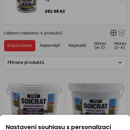
262.56 Kč
Celkem nalezeno
4
produktů
Název
Název
Doporučené
Nejlevnější
Nejdražší
(A-Z)
(Z-A)
Filtrace produktů
Nastavení souhlasu s personalizací