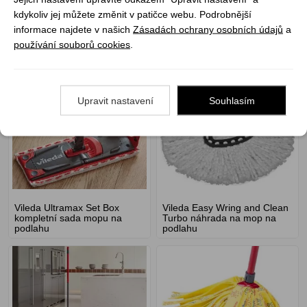
kdykoliv jej můžete změnit v patičce webu. Podrobnější
informace najdete v našich
Zásadách ochrany osobních údajů
a
používání souborů cookies
.
Vileda Turbo mop na podlahu
Vileda Ultramax Turbo
uklídový set
Microfibre 2v1 mop kompletní
sada
Upravit nastavení
Souhlasím
Vileda Ultramax Set Box
Vileda Easy Wring and Clean
kompletní sada mopu na
Turbo náhrada na mop na
podlahu
podlahu