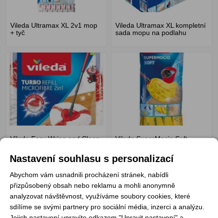
Vileda Ultramax XL 2v1 mop
Vileda Ultramax XL kompletní
+ tyč
sada mopu na podlahu
Vileda Easy Wring and Clean
Vileda SuperMocio Soft
Turbo 2v1 náhrada na mop
náhrada k mopu
na podlahu
Nastavení souhlasu s personalizací
Abychom vám usnadnili procházení stránek, nabídli
přizpůsobený obsah nebo reklamu a mohli anonymně
analyzovat návštěvnost, využíváme soubory cookies, které
sdílíme se svými partnery pro sociální média, inzerci a analýzu.
Jejich nastavení upravíte odkazem "Upravit nastavení" a