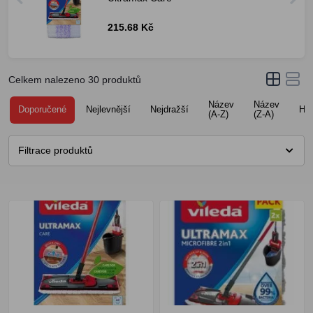
215.68 Kč
Celkem nalezeno
30
produktů
Název
Název
Doporučené
Nejlevnější
Nejdražší
Ho
(A-Z)
(Z-A)
Filtrace produktů