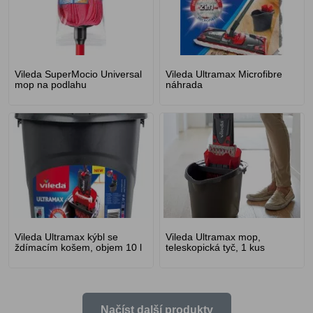
Vileda SuperMocio Universal
Vileda Ultramax Microfibre
mop na podlahu
náhrada
Vileda Ultramax kýbl se
Vileda Ultramax mop,
ždímacím košem, objem 10 l
teleskopická tyč, 1 kus
Načíst další produkty