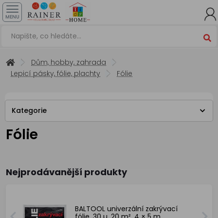
MENU
Dům, hobby, zahrada
Lepicí pásky, fólie, plachty
Fólie
Kategorie
Fólie
Nejprodávanější produkty
BALTOOL univerzální zakrývací
fólie, 30 µ, 20 m², 4 × 5 m