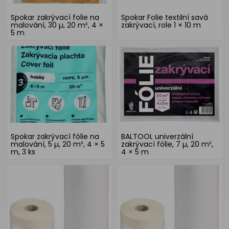
Spokar zakrývací folie na
Spokar Folie textilní savá
malování, 30 µ, 20 m², 4 ×
zakrývací, role 1 × 10 m
5 m
Spokar zakrývací fólie na
BALTOOL univerzální
malování, 5 µ, 20 m², 4 × 5
zakrývací fólie, 7 µ, 20 m²,
m, 3 ks
4 × 5 m