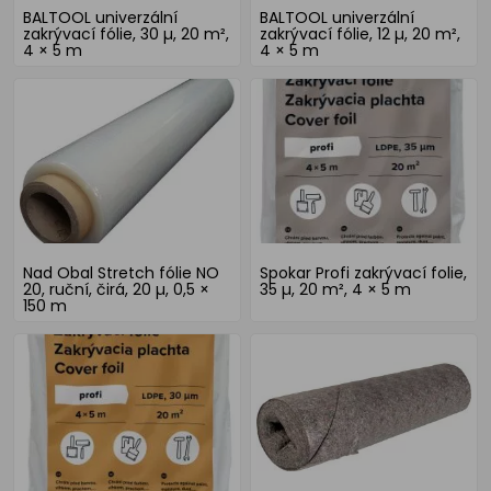
BALTOOL univerzální
BALTOOL univerzální
zakrývací fólie, 30 µ, 20 m²,
zakrývací fólie, 12 µ, 20 m²,
4 × 5 m
4 × 5 m
Nad Obal Stretch fólie NO
Spokar Profi zakrývací folie,
20, ruční, čirá, 20 µ, 0,5 ×
35 µ, 20 m², 4 × 5 m
150 m