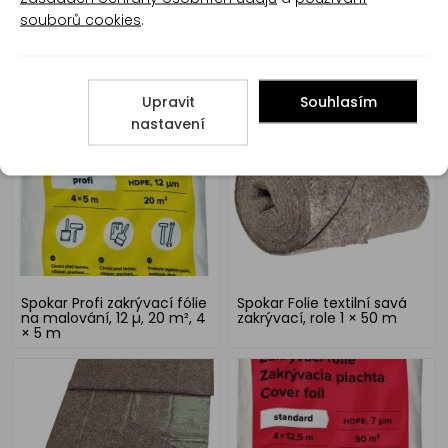
souborů cookies
.
Spokar CQ fólie s
Spokar CQ fólie s
papírovou páskou, 110 cm x
papírovou páskou, 55 cm ×
33 m
33 m
Upravit
Souhlasím
nastavení
Spokar Profi zakrývací fólie
Spokar Folie textilní savá
na malování, 12 µ, 20 m², 4
zakrývací, role 1 × 50 m
× 5 m