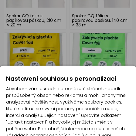
Spokar CQ fólie s
Spokar CQ fólie s
papírovou páskou, 210 cm
papírovou páskou, 140 cm
× 20 m
× 33 m
Nastavení souhlasu s personalizací
Spokar zakrývací fólie na
Spokar Hobby zakrývací
Abychom vám usnadnili procházení stránek, nabídli
malování, 12 µ, 50 m², 4 ×
fólie na malování, 40 µ, 20
přizpůsobený obsah nebo reklamu a mohli anonymně
12,5 m
m², 4 × 5 m
analyzovat návštěvnost, využíváme soubory cookies,
které sdílíme se svými partnery pro sociální média,
inzerci a analýzu. Jejich nastavení upravíte odkazem
"Upravit nastavení" a kdykoliv jej můžete změnit v
patičce webu. Podrobnější informace najdete v našich
Zásadách ochrany osobních údajů
a
používání