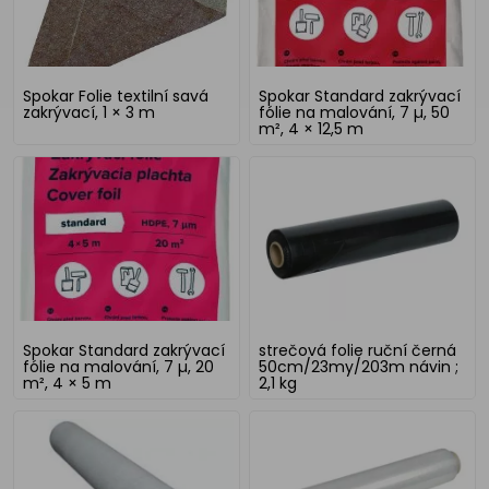
Spokar Folie textilní savá
Spokar Standard zakrývací
zakrývací, 1 × 3 m
fólie na malování, 7 µ, 50
m², 4 × 12,5 m
Spokar Standard zakrývací
strečová folie ruční černá
fólie na malování, 7 µ, 20
50cm/23my/203m návin ;
m², 4 × 5 m
2,1 kg