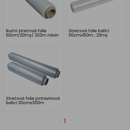
Ruční strečová folie
Strečová folie balící
50cm/20my/ 203m návin
50cmx150m ; 23my
Strečová folie potravinová
balící 30cmx300m
1