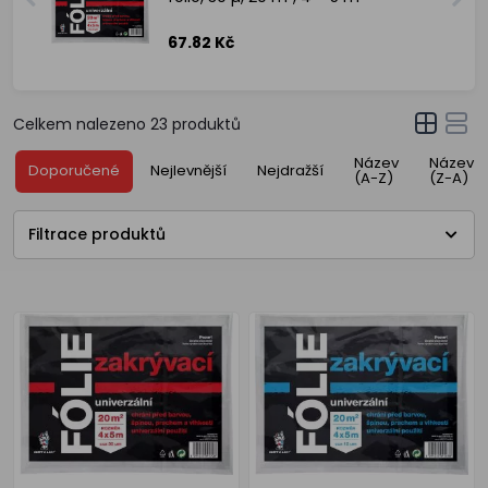
67.82 Kč
Celkem nalezeno
23
produktů
Název
Název
Doporučené
Nejlevnější
Nejdražší
(A-Z)
(Z-A)
Filtrace produktů