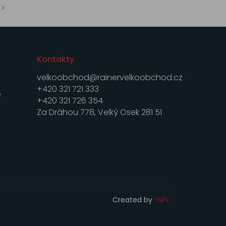
Kontakty
velkoobchod@rainervelkoobchod.cz
+420 321 721 333
e
+420 321 726 354
Za Dráhou 778, Velký Osek 281 51
Created by