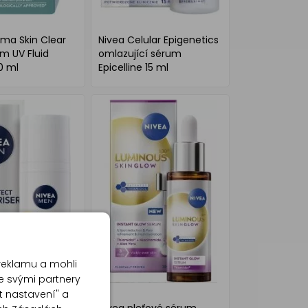
ma Skin Clear
Nivea Celular Epigenetics
m UV Fluid
omlazující sérum
0 ml
Epicelline 15 ml
reklamu a mohli
e svými partnery
t nastavení" a