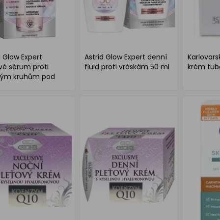
d Glow Expert
Astrid Glow Expert denní
Karlovars
vé sérum proti
fluid proti vráskám 50 ml
krém tub
ým kruhům pod
a 15ml