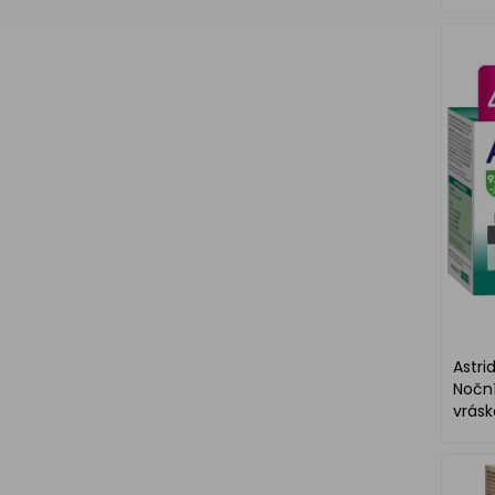
Astri
Noční
vrás