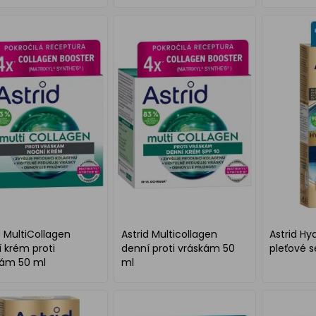
d MultiCollagen
Astrid Multicollagen
Astrid Hy
 krém proti
denní proti vráskám 50
pleťové s
kám 50 ml
ml