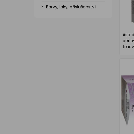
Barvy, laky, příslušenství
Astri
perlo
tmav
očim