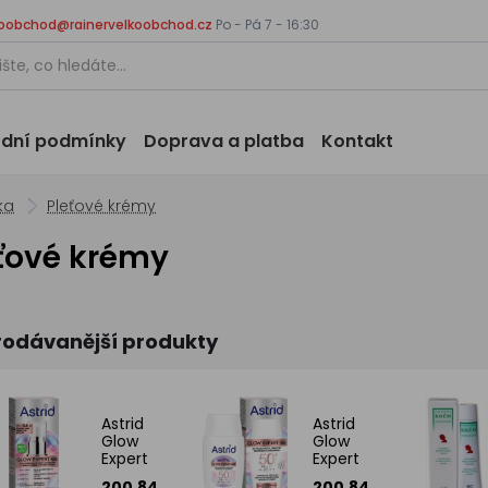
koobchod@rainervelkoobchod.cz
Po - Pá 7 - 16:30
dní podmínky
Doprava a platba
Kontakt
ka
Pleťové krémy
ťové krémy
rodávanější produkty
Astrid
Astrid
Glow
Glow
Expert
Expert
perlové
denní
200.84
200.84