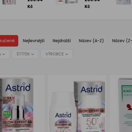
sérum
fluid
proti
proti
Kč
Kč
tmavým
vráskám
kruhům
50 ml
pod
očima
15ml
ručené
Nejlevnější
Nejdražší
Název (A-Z)
Název (Z
A
ŠTÍTEK
VÝROBCE