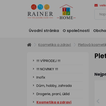
vel
Úvodní stránka
O společnosti
Obcho
Kosmetika a zdraví
Pleťová kosmeti
Ple
!!! VÝPRODEJ !!!
!!! NOVINKY !!!
Nejp
Inofix
Dům, hobby, zahrada
Drogerie, praní, úklid
Kosmetika a zdraví