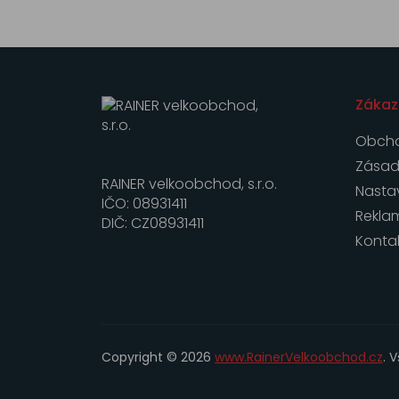
Zákaz
Obcho
Zásad
RAINER velkoobchod, s.r.o.
Nasta
IČO: 08931411
Rekla
DIČ: CZ08931411
Konta
Copyright © 2026
www.RainerVelkoobchod.cz
. 