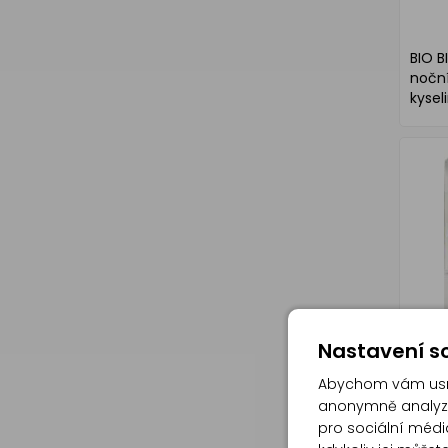
BIO B
noční
kysel
Q10, 
Nastavení so
Abychom vám usna
anonymně analyzov
pro sociální média