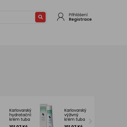
Přihlášení
Registrace
Karlovarský
Karlovarský
hydratační
výživný
krém tuba
krém tuba
35 g
35 g
101.07 Kč
101.07 Kč