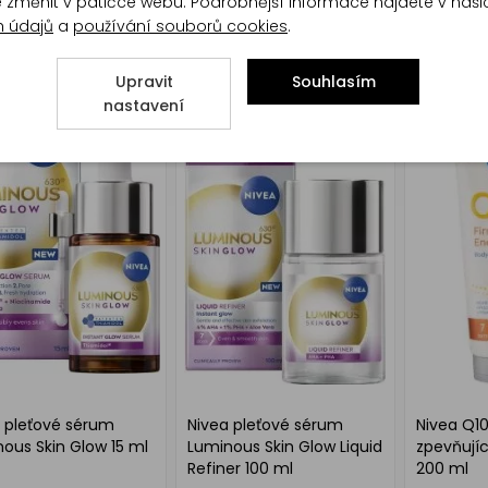
 Cellular Epigenetics
Ryor Kolagen+ noční
Nivea Men
te změnit v patičce webu. Podrobnější informace najdete v naš
ující sérum
krém v dávkovači 50 ml
ochranný
h údajů
a
používání souborů cookies
.
lline 30 ml
SPF30 50
Upravit
Souhlasím
nastavení
 pleťové sérum
Nivea pleťové sérum
Nivea Q10
ous Skin Glow 15 ml
Luminous Skin Glow Liquid
zpevňujíc
Refiner 100 ml
200 ml