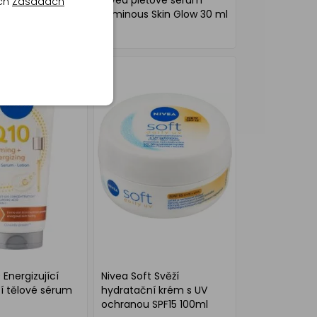
 Sensitive
Nivea pleťové sérum
ich
Zásadách
 pleťový krém
Luminous Skin Glow 30 ml
ml
 Energizující
Nivea Soft Svěží
í tělové sérum
hydratační krém s UV
ochranou SPF15 100ml