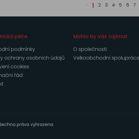
1
2
3
4
5
6
7
nická péče
Mohlo by Vás zajímat
dní podmínky
O společnosti
y ochrany osobních údajů
Velkoobchodní spoluprác
vení cookies
mační řád
kt
Všechna práva vyhrazena.