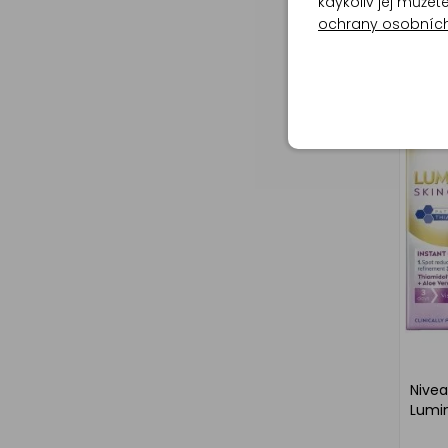
Nivea
kdykoliv jej může
omlaz
ochrany osobníc
Epice
Nivea
Lumin