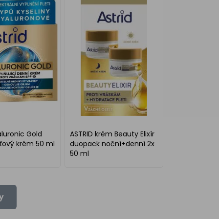
aluronic Gold
ASTRID krém Beauty Elixír
eťový krém 50 ml
duopack noční+denní 2x
50 ml
y