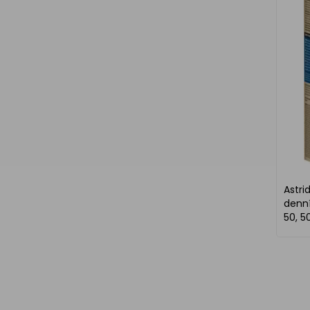
Astri
denní
50, 5