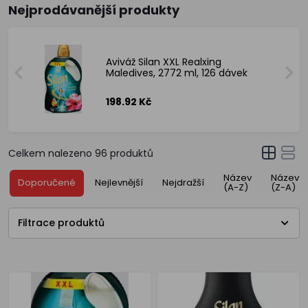
Nejprodávanější produkty
Aviváž Silan XXL Realxing
Maledives, 2772 ml, 126 dávek
198.92 Kč
Celkem nalezeno
96
produktů
Název
Název
Doporučené
Nejlevnější
Nejdražší
(A-Z)
(Z-A)
Filtrace produktů