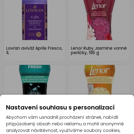
Lovran aviváž Aprile Fresco,
Lenor Ruby Jasmine vonné
1L
perličky, 195 g
Nastavení souhlasu s personalizací
Abychom vám usnadnili procházení stránek, nabídli
Lenor Unstoppables Fresh
Lenor Gold Orchid vonné
vonné perličky, 195 g
perličky, 195 g
přizpůsobený obsah nebo reklamu a mohli anonymně
analyzovat návštěvnost, využíváme soubory cookies,