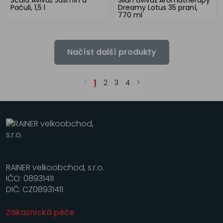
Pačuli, 1,5 l
Dreamy Lotus 35 praní,
770 ml
Načíst další produkty
1
2
3
4
RAINER velkoobchod, s.r.o.
IČO: 08931411
DIČ: CZ08931411
Zákaznická péče