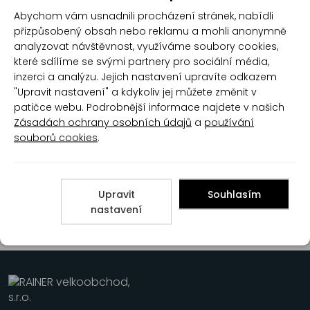
Durex Play 2 in 1 aloe vera
Durex Play 2 in 1 masažní
Abychom vám usnadnili procházení stránek, nabídli
masažní gel, 200 ml
gel, 200 ml
přizpůsobený obsah nebo reklamu a mohli anonymně
analyzovat návštěvnost, využíváme soubory cookies,
které sdílíme se svými partnery pro sociální média,
inzerci a analýzu. Jejich nastavení upravíte odkazem
"Upravit nastavení" a kdykoliv jej můžete změnit v
patičce webu. Podrobnější informace najdete v našich
Zásadách ochrany osobních údajů
a
používání
souborů cookies
.
Durex Play Feel lubrikační
gel, 50 ml
Upravit
Souhlasím
nastavení
1