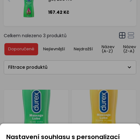
167.42 Kč
Celkem nalezeno
3
produktů
Název
Název
Doporučené
Nejlevnější
Nejdražší
(A-Z)
(Z-A)
Filtrace produktů
Nastavení souhlasu s personalizací