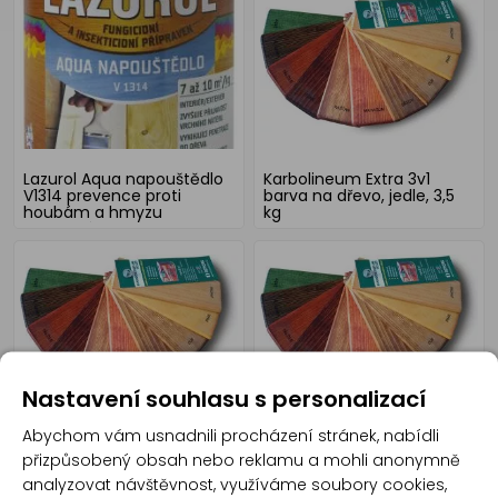
Lazurol Aqua napouštědlo
Karbolineum Extra 3v1
V1314 prevence proti
barva na dřevo, jedle, 3,5
houbám a hmyzu
kg
bezbarvý, 700 g
Nastavení souhlasu s personalizací
Abychom vám usnadnili procházení stránek, nabídli
Karbolineum Extra 3v1
Karbolineum Extra 3v1
barva na dřevo, třešeň,
barva na dřevo, třešeň, 3,5
přizpůsobený obsah nebo reklamu a mohli anonymně
700 g
kg
analyzovat návštěvnost, využíváme soubory cookies,