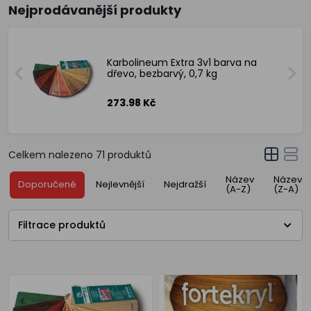
Nejprodávanější produkty
Karbolineum Extra 3v1 barva na
dřevo, bezbarvý, 0,7 kg
273.98 Kč
Celkem nalezeno
71
produktů
Název
Název
Doporučené
Nejlevnější
Nejdražší
(A-Z)
(Z-A)
Filtrace produktů