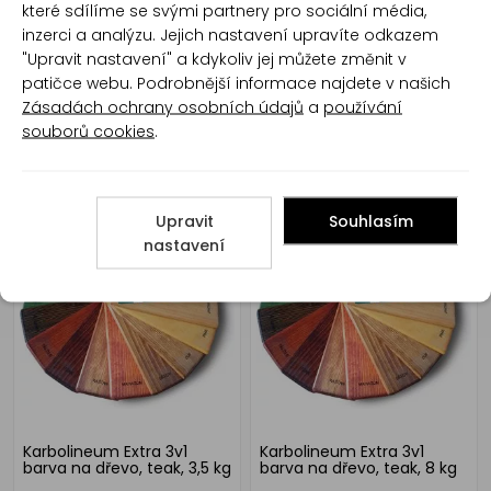
které sdílíme se svými partnery pro sociální média,
inzerci a analýzu. Jejich nastavení upravíte odkazem
"Upravit nastavení" a kdykoliv jej můžete změnit v
patičce webu. Podrobnější informace najdete v našich
Zásadách ochrany osobních údajů
a
používání
souborů cookies
.
Karbolineum Extra 3v1
Karbolineum Extra 3v1
barva na dřevo, třešeň, 8
barva na dřevo, teak, 700
Upravit
Souhlasím
kg
g
nastavení
Karbolineum Extra 3v1
Karbolineum Extra 3v1
barva na dřevo, teak, 3,5 kg
barva na dřevo, teak, 8 kg