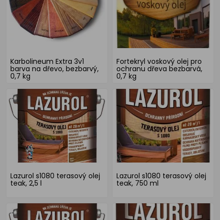
Karbolineum Extra 3v1
Fortekryl voskový olej pro
barva na dřevo, bezbarvý,
ochranu dřeva bezbarvá,
0,7 kg
0,7 kg
Lazurol s1080 terasový olej
Lazurol s1080 terasový olej
teak, 2,5 l
teak, 750 ml