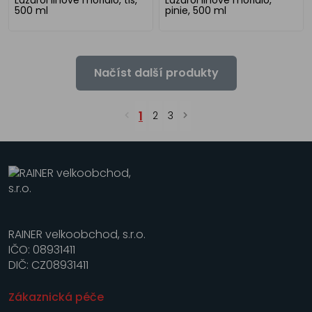
500 ml
pinie, 500 ml
Načíst další produkty
1
2
3
RAINER velkoobchod, s.r.o.
IČO: 08931411
DIČ: CZ08931411
Zákaznická péče