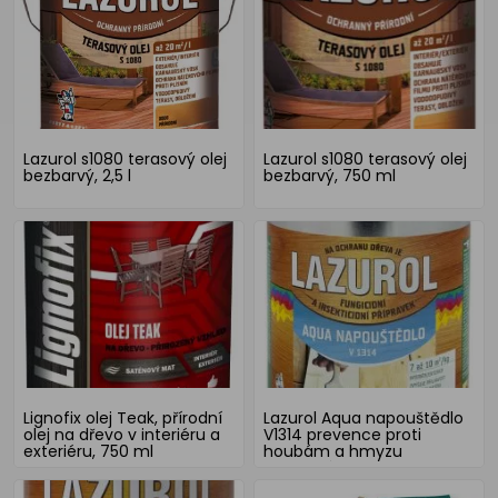
Lazurol s1080 terasový olej
Lazurol s1080 terasový olej
bezbarvý, 2,5 l
bezbarvý, 750 ml
Lignofix olej Teak, přírodní
Lazurol Aqua napouštědlo
olej na dřevo v interiéru a
V1314 prevence proti
exteriéru, 750 ml
houbám a hmyzu
bezbarvý, 2,5 kg