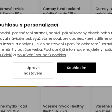
krémové mýdlo
Camay tuhé toaletní
Camay tu
t Touch 80 g
mýdlo Classic 125 g
mýdlo Nat
uhlasu s personalizací
dnili procházení stránek, nabídli přizpůsobený obsah nebo 
at návštěvnost, využíváme soubory cookies, které sdílíme s
, inzerci a analýzu. Jejich nastavení upravíte odkazem "Upravi
te změnit v patičce webu. Podrobnější informace najdete v naš
h údajů
a
používání souborů cookies
.
Upravit
Souhlasím
nastavení
ine mýdlo Total
Vaseline mýdlo Healthy
Vaseline 
ure, 3x 75 g
Bright, 3x 75 g
Moisture,