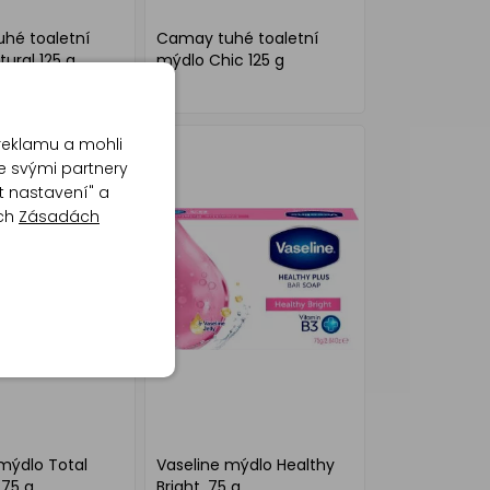
hé toaletní
Camay tuhé toaletní
ural 125 g
mýdlo Chic 125 g
reklamu a mohli
e svými partnery
t nastavení" a
ich
Zásadách
mýdlo Total
Vaseline mýdlo Healthy
 75 g
Bright, 75 g