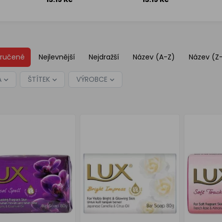
Spell 80
80 g
g
ručené
Nejlevnější
Nejdražší
Název (A-Z)
Název (Z
A
ŠTÍTEK
VÝROBCE