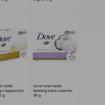
é mýdlo
Dove tuhé mýdlo
ng s arganovým
Relaxing kokos a jasmín,
0 g
90 g