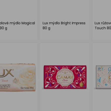
ialové mýdlo Magical
Lux mýdlo Bright Impress
Lux růžov
 80 g
80 g
Touch 80