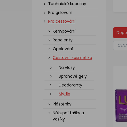
Technické kapaliny
Pro grilování
Pro cestování
Kempování
Dopo
Repelenty
CEN
Opalování
Cestovní kosmetika
Na vlasy
Sprchové gely
Deodoranty
Mýdla
Pláštěnky
Nákupní tašky a
vozíky