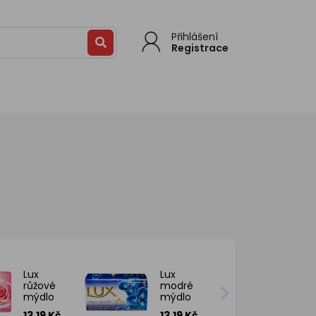
Přihlášení
Registrace
Lux
Lux
růžové
modré
mýdlo
mýdlo
Soft
Aqua
13.19 Kč
13.19 Kč