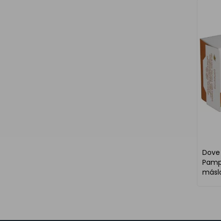
Dove
Pamp
máslo