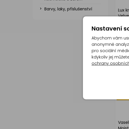
Barvy, laky, příslušenství
Lux 
Velve
Nastavení so
Abychom vám usna
anonymně analyzov
pro sociální média
kdykoliv jej může
ochrany osobníc
Vasel
Moist