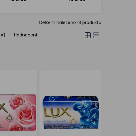
Touch
Sparkle
80 g
80 g
Celkem nalezeno
18
produktů
-A)
Hodnocení