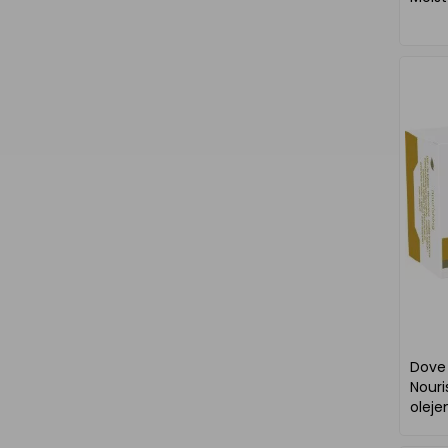
Dove
Nour
oleje