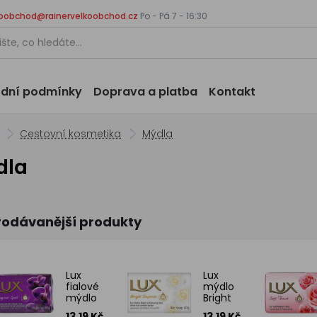
koobchod@rainervelkoobchod.cz
Po - Pá 7 - 16:30
dní podmínky
Doprava a platba
Kontakt
Cestovní kosmetika
Mýdla
dla
rodávanější produkty
Lux
Lux
fialové
mýdlo
mýdlo
Bright
Magical
Impress
13.19 Kč
13.19 Kč