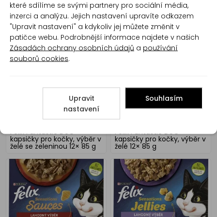
které sdílíme se svými partnery pro sociální média,
inzerci a analýzu. Jejich nastavení upravíte odkazem
Chejn BARRY se zvěřinou
Chejn BARRY s kachnou
konzerva pro psy, 850 g
konzerva pro psy, 850 g
"Upravit nastavení" a kdykoliv jej můžete změnit v
patičce webu. Podrobnější informace najdete v našich
Zásadách ochrany osobních údajů
a
používání
souborů cookies
.
Upravit
Souhlasím
nastavení
Felix Fantastic DUO
Felix Fantastic DUO
kapsičky pro kočky, výběr v
kapsičky pro kočky, výběr v
želé se zeleninou 12× 85 g
želé 12× 85 g