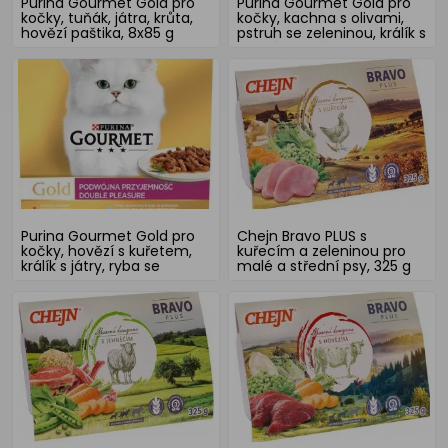
Purina Gourmet Gold pro
Purina Gourmet Gold pro
kočky, tuňák, játra, krůta,
kočky, kachna s olivami,
hovězí paštika, 8x85 g
pstruh se zeleninou, králík s
mrkví, telecí, 8x85 g
Purina Gourmet Gold pro
Chejn Bravo PLUS s
kočky, hovězí s kuřetem,
kuřecím a zeleninou pro
králík s játry, ryba se
malé a střední psy, 325 g
špenátem, kachna s
krůtou, 8x85 g