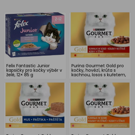
Felix Fantastic Junior
Purina Gourmet Gold pro
kapsičky pro kočky výběr v
kočky, hovězí, krůta s
želé, 12× 85 g
kachnou, losos s kuřetem,
kuře s játry, 8x85 g