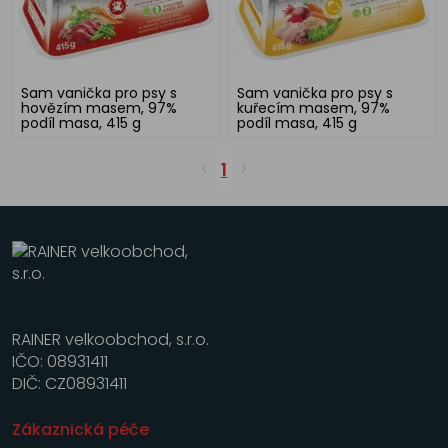
Sam vanička pro psy s
Sam vanička pro psy s
hovězím masem, 97%
kuřecím masem, 97%
podíl masa, 415 g
podíl masa, 415 g
1
RAINER velkoobchod, s.r.o.
IČO: 08931411
DIČ: CZ08931411
Zákaznická péče