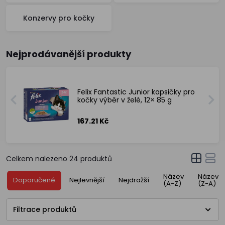
Konzervy pro kočky
Nejprodávanější produkty
Felix Fantastic Junior kapsičky pro
kočky výběr v želé, 12× 85 g
167.21 Kč
Celkem nalezeno
24
produktů
Název
Název
Doporučené
Nejlevnější
Nejdražší
(A-Z)
(Z-A)
Filtrace produktů