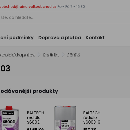
koobchod@rainervelkoobchod.cz
Po - Pá 7 - 16:30
dní podmínky
Doprava a platba
Kontakt
echnické kapaliny
Ředidla
S6003
003
rodávanější produkty
BALTECH
BALTECH
ředidlo
ředidlo
S6003,
S6003, 9
700 ml
l
61.65 Kč
517.30