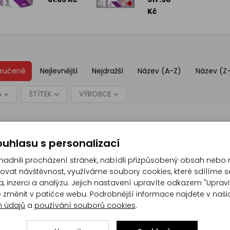
Kč
ručené
Nejlevnější
Nejdražší
Název (A-Z)
Název (Z
A
ŠTÍTEK
VÝROBCE
uhlasu s personalizací
dnili procházení stránek, nabídli přizpůsobený obsah nebo 
at návštěvnost, využíváme soubory cookies, které sdílíme s
, inzerci a analýzu. Jejich nastavení upravíte odkazem "Upravi
te změnit v patičce webu. Podrobnější informace najdete v naš
h údajů
a
používání souborů cookies
.