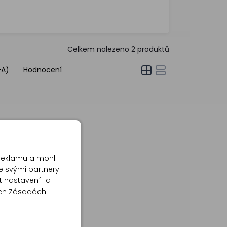
Celkem nalezeno
2
produktů
-A)
Hodnocení
reklamu a mohli
e svými partnery
t nastavení" a
ich
Zásadách