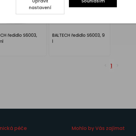
Upravit
Souhlasím
nastavení
CH ředidlo S6003,
BALTECH ředidlo S6003, 9
ml
l
1
nická péče
Mohlo by Vás zajímat