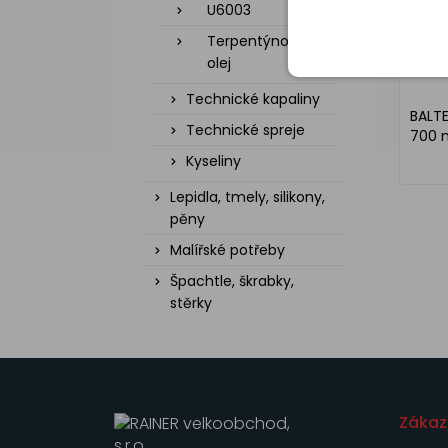
U6003
Terpentýnový
olej
Technické kapaliny
BALTE
Technické spreje
700 
Kyseliny
Lepidla, tmely, silikony,
pěny
Malířské potřeby
Špachtle, škrabky,
stěrky
Zákaz