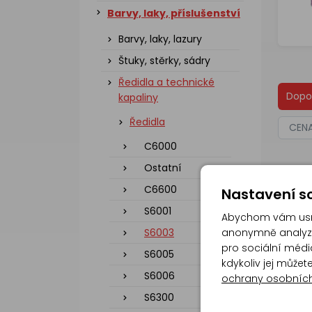
Barvy, laky, příslušenství
Barvy, laky, lazury
Štuky, stěrky, sádry
Ředidla a technické
Dopo
kapaliny
Ředidla
CEN
C6000
Ostatní
C6600
Nastavení so
S6001
Abychom vám usna
S6003
anonymně analyzov
pro sociální média
S6005
kdykoliv jej může
S6006
ochrany osobníc
S6300