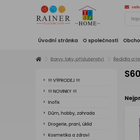
vel
Úvodní stránka
O společnosti
Obcho
Barvy, laky, příslušenství
Ředidla a t
S6
!!! VÝPRODEJ !!!
!!! NOVINKY !!!
Nejp
Inofix
Dům, hobby, zahrada
Drogerie, praní, úklid
Kosmetika a zdraví