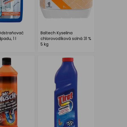
Odstraňovač
Baltech Kyselina
padu, 1 l
chlorovodíková solná 31 %
5 kg