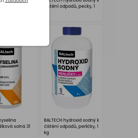
r. Trubka čistič
BALTECH hydroxid sodný k
ich
Zásadách
potrubí, 450 g
čištění odpadů, pecky, 1
kg
yselina
BALTECH hydroxid sodný k
íková solná 31
čištění odpadů, perličky, 1
kg