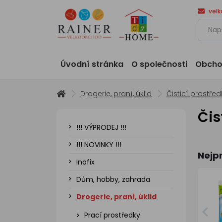
vel
Úvodní stránka
O společnosti
Obcho
Drogerie, praní, úklid
Čisticí prostřed
Čis
!!! VÝPRODEJ !!!
!!! NOVINKY !!!
Nejp
Inofix
Dům, hobby, zahrada
Drogerie, praní, úklid
Prací prostředky