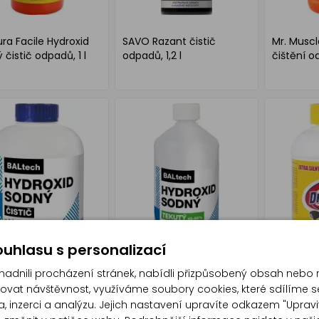
ura Facile Hydroxid
SAVO Razant čistič
Mr. Muscl
 čistič odpadů, 1 l
odpadů, 1,2 l
čištění od
uhlasu s personalizací
dnili procházení stránek, nabídli přizpůsobený obsah nebo 
at návštěvnost, využíváme soubory cookies, které sdílíme s
, inzerci a analýzu. Jejich nastavení upravíte odkazem "Upravi