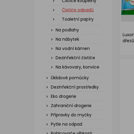
Čističe koupelny
Čističe odpadů
Toaletní papíry
Na podlahy
Luxon
Na nábytek
dřezů
Na vodní kámen
Dezinfekční čističe
Na kávovary, konvice
Úklidové pomůcky
Dezinfekční prostředky
Eko drogerie
Zahraniční drogerie
Přípravky do myčky
Pytle na odpad
Pohlcovače vlhkosti