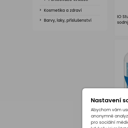
Kosmetika a zdraví
IO St
Barvy, laky, příslušenství
sodný
Nastavení so
Abychom vám usna
anonymně analyzov
pro sociální média