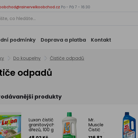
koobchod@rainervelkoobchod.cz
Po - Pá 7 - 16:30
dní podmínky
Doprava a platba
Kontakt
ky
Do koupelny
Čističe odpadů
tiče odpadů
rodávanější produkty
Luxon čistič
Mr.
granitových
Muscle
dřezů, 100 g
Čistič
odpadů,
48.02 Kč
126.87