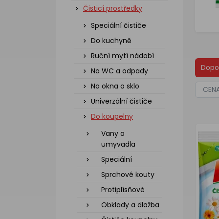
Čisticí prostředky
Speciální čističe
Do kuchyně
Ruční mytí nádobí
Dopo
Na WC a odpady
Na okna a sklo
CEN
Univerzální čističe
Do koupelny
Vany a
umyvadla
Speciální
Sprchové kouty
Protiplísňové
Obklady a dlažba