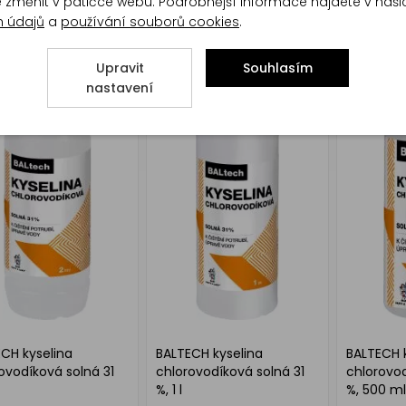
CH hydroxid sodný k
BALTECH hydroxid sodný k
BALTECH D
te změnit v patičce webu. Podrobnější informace najdete v naš
ní odpadů, 1 kg
čištění odpadů, tekutý, 1 l
odpadů a 
h údajů
a
používání souborů cookies
.
Upravit
Souhlasím
nastavení
CH kyselina
BALTECH kyselina
BALTECH k
ovodíková solná 31
chlorovodíková solná 31
chlorovod
%, 1 l
%, 500 ml