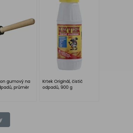
von gumový na
Krtek Originál, čistič
odpadů, průměr
odpadů, 900 g
y