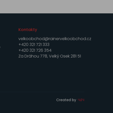
Kontakty
velkoobchod@rainervelkoobchod.cz
+420 321 721 333
e
+420 321 726 354
Za Dráhou 778, Velký Osek 281 51
Created by