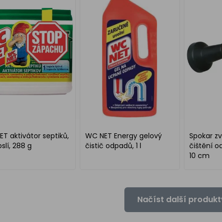
T aktivátor septiků,
WC NET Energy gelový
Spokar z
pslí, 288 g
čistič odpadů, 1 l
čištění 
10 cm
Načíst další produkt