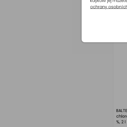
BALTE
kdykoliv jej může
čiště
ochrany osobníc
BALTE
chlor
%, 2 l