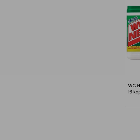
WC NE
16 ka