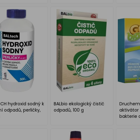
CH hydroxid sodný k
BALbio ekologický čistič
Druchema
ní odpadů, perličky,
odpadů, 100 g
aktivátor 
g
bakterie
septiků, 1