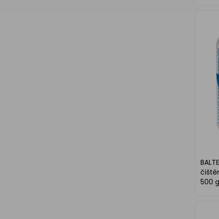
BALTE
čiště
500 