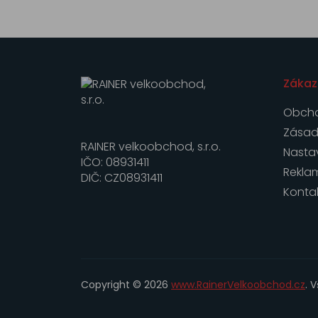
Zákaz
Obcho
Zásad
RAINER velkoobchod, s.r.o.
Nasta
IČO: 08931411
Rekla
DIČ: CZ08931411
Konta
Copyright © 2026
www.RainerVelkoobchod.cz
. 