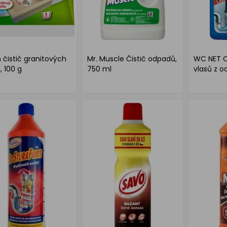
 čistič granitových
Mr. Muscle Čistič odpadů,
WC NET 
, 100 g
750 ml
vlasů z od