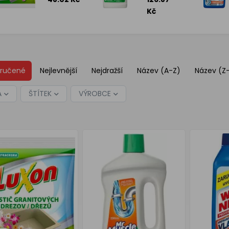
750 ml
Kč
ručené
Nejlevnější
Nejdražší
Název (A-Z)
Název (Z
A
ŠTÍTEK
VÝROBCE