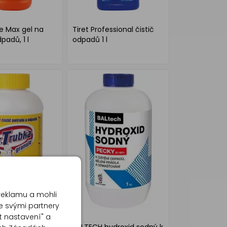
e Max gel na
Tiret Professional čistič
padů, 1 l
odpadů 1 l
reklamu a mohli
e svými partnery
t nastavení" a