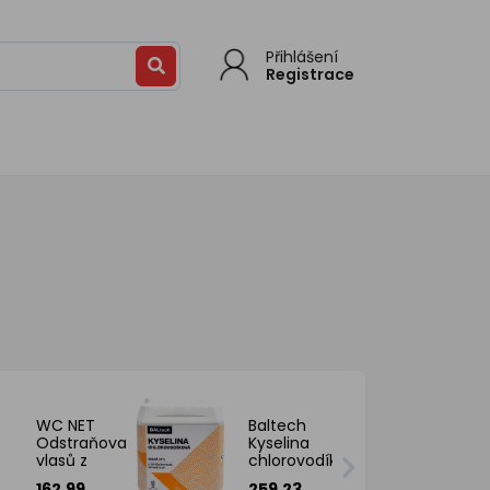
Přihlášení
Registrace
WC NET
Baltech
Odstraňovač
Kyselina
vlasů z
chlorovodíková
odpadu, 1 l
solná 31 % 5 kg
162.99
259.23