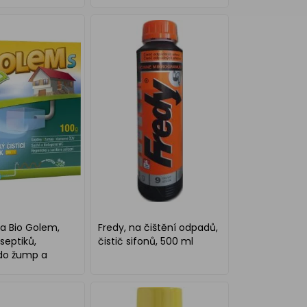
 Bio Golem,
Fredy, na čištění odpadů,
septiků,
čistič sifonů, 500 ml
 do žump a
00 g