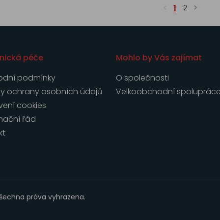
1
2
nická péče
Mohlo by Vás zajímat
dní podmínky
O společnosti
y ochrany osobních údajů
Velkoobchodní spoluprác
vení cookies
mační řád
kt
Všechna práva vyhrazena.