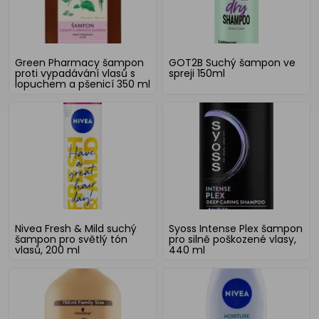
Green Pharmacy šampon
GOT2B Suchý šampon ve
proti vypadávání vlasů s
spreji 150ml
lopuchem a pšenicí 350 ml
Nivea Fresh & Mild suchý
Syoss Intense Plex šampon
šampon pro světlý tón
pro silně poškozené vlasy,
vlasů, 200 ml
440 ml