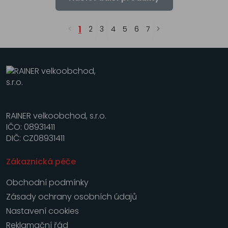
1
2
3
4
5
6
7
RAINER velkoobchod, s.r.o.
IČO: 08931411
DIČ: CZ08931411
Zákaznická péče
Obchodní podmínky
Zásady ochrany osobních údajů
Nastavení cookies
Reklamační řád