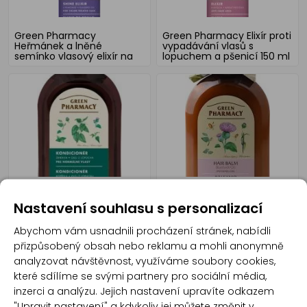
Green Pharmacy
Green Pharmacy Elixír proti
Heřmánek a lněné
vypadávání vlasů s
semínko vlasový elixír na
lopuchem a pšenicí 150 ml
barvené vlasy 150 ml
Green Pharmacy Kopřiva a
Green Pharmacy
Nastavení souhlasu s personalizací
Lopuch kondicionér pro
kondicionér proti
normální vlasy 350 ml
vypadávání vlasů s
lopuchem a pšenicí 350 ml
Abychom vám usnadnili procházení stránek, nabídli
přizpůsobený obsah nebo reklamu a mohli anonymně
analyzovat návštěvnost, využíváme soubory cookies,
které sdílíme se svými partnery pro sociální média,
inzerci a analýzu. Jejich nastavení upravíte odkazem
"Upravit nastavení" a kdykoliv jej můžete změnit v