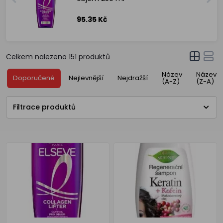
95.35 Kč
Celkem nalezeno
151
produktů
Název
Název
Doporučené
Nejlevnější
Nejdražší
(A-Z)
(Z-A)
Filtrace produktů