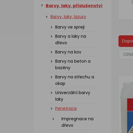
Barvy, laky, příslušenství
Barvy, laky, lazury
Barvy ve spreji
Barvy a laky na
Dopo
dřevo
Barvy na kov
CEN
Barvy na beton a
bazény
Barvy na střechu a
okap
Univerzální barvy
laky
Penetrace
Impregnace na
dřevo