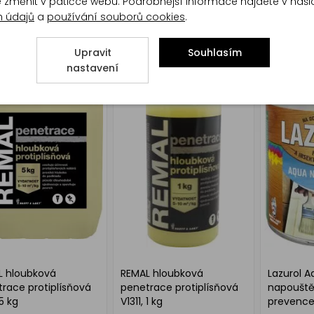
ol s1080 terasový
Lazurol s1080 terasový
SOICRAT p
te změnit v patičce webu. Podrobnější informace najdete v naš
ezbarvý, 2,5 l
olej bezbarvý, 750 ml
penetrace
h údajů
a
používání souborů cookies
.
Upravit
Souhlasím
nastavení
L hloubková
REMAL hloubková
Lazurol A
race protiplísňová
penetrace protiplísňová
napouště
 5 kg
V1311, 1 kg
prevence