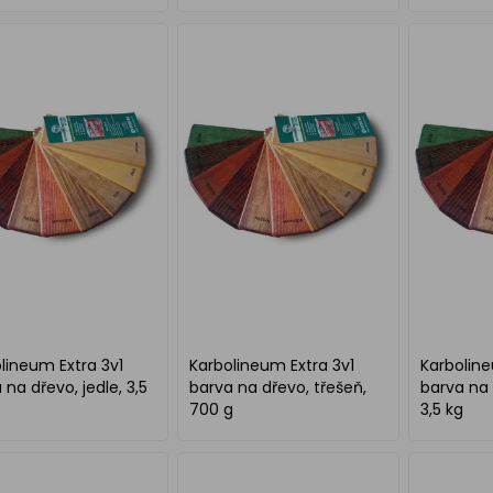
a hmyzu b
lineum Extra 3v1
Karbolineum Extra 3v1
Karboline
 na dřevo, jedle, 3,5
barva na dřevo, třešeň,
barva na 
700 g
3,5 kg