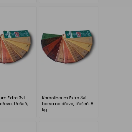
ezbarvý, 2,5 kg
a hmyzu bezbarvý, 700 g
um Extra 3v1
Karbolineum Extra 3v1
dřevo, třešeň,
barva na dřevo, třešeň, 8
kg