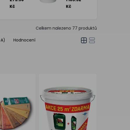
bezbarvý,
proti
0,7 kg
hmyzu,
Kč
Kč
plísním,
houbám,
dárkový
set, 5 kg
Celkem nalezeno
77
produktů
-A)
Hodnocení