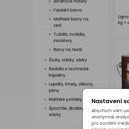
Asfaltové nátěry
Fasádní barva
Ligno
Malířské barvy na
kg + 
zeď
Tužidla, tvrdidla,
iniciátory
Barvy na textil
Štuky, stěrky, sádry
Ředidla a technické
kapaliny
Lepidla, tmely, silikony,
pěny
Malířské potřeby
Nastavení so
Špachtle, škrabky,
Abychom vám usna
stěrky
anonymně analyzov
pro sociální média