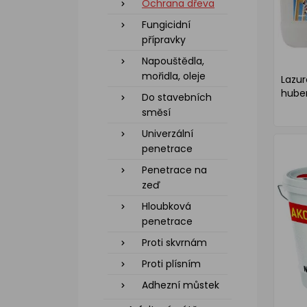
Ochrana dřeva
Fungicidní
přípravky
Napouštědla,
mořidla, oleje
Lazur
huben
Do stavebních
směsí
Univerzální
penetrace
Penetrace na
zeď
Hloubková
penetrace
Proti skvrnám
Proti plísním
Adhezní můstek