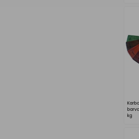
Karbo
barva
kg