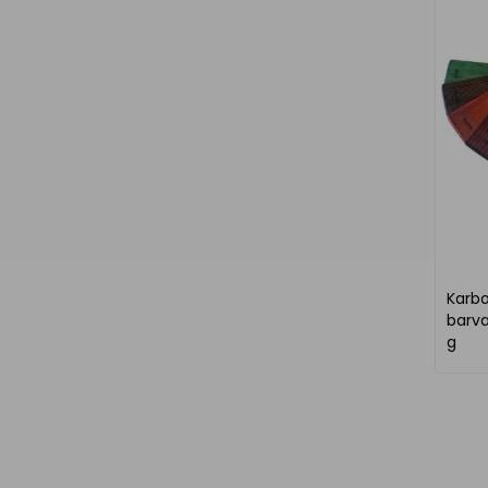
Karbo
barva
g