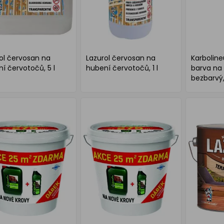
ol červosan na
Lazurol červosan na
Karboline
í červotočů, 5 l
hubení červotočů, 1 l
barva na 
bezbarvý,