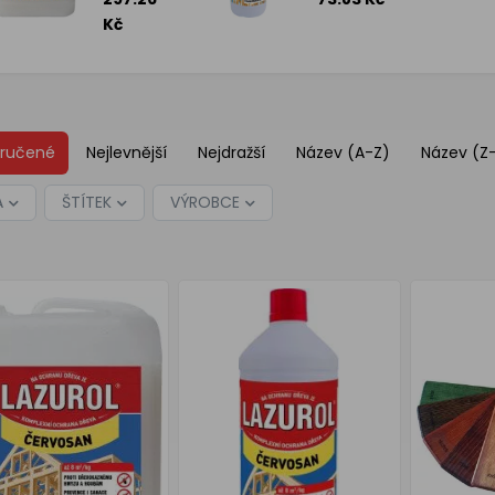
5 l
1 l
Kč
ručené
Nejlevnější
Nejdražší
Název (A-Z)
Název (Z
A
ŠTÍTEK
VÝROBCE