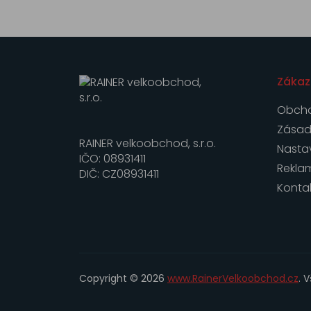
Zákaz
Obcho
Zásad
RAINER velkoobchod, s.r.o.
Nasta
IČO: 08931411
Rekla
DIČ: CZ08931411
Konta
Copyright © 2026
www.RainerVelkoobchod.cz
. 