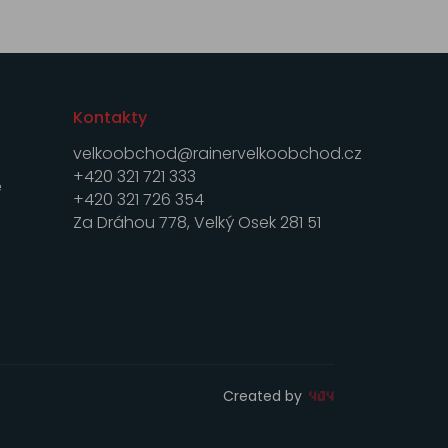
Kontakty
velkoobchod@rainervelkoobchod.cz
+420 321 721 333
e
+420 321 726 354
Za Dráhou 778, Velký Osek 281 51
Created by