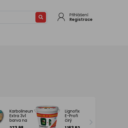
Přihlášení
Registrace
Karbolineum
Lignofix
Extra 3v1
E-Profi
barva na
čirý
dřevo,
prevence
273.98
1 163.52