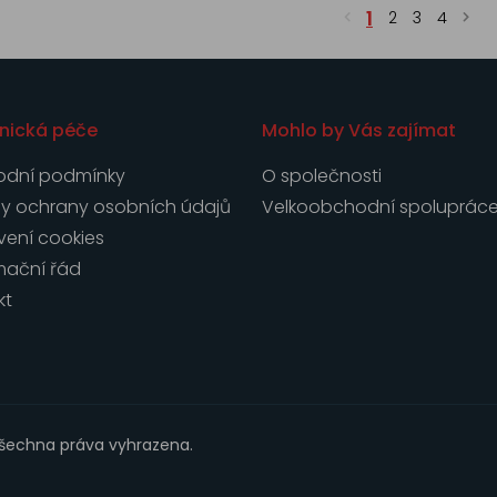
1
2
3
4
nická péče
Mohlo by Vás zajímat
dní podmínky
O společnosti
y ochrany osobních údajů
Velkoobchodní spoluprác
vení cookies
mační řád
kt
Všechna práva vyhrazena.