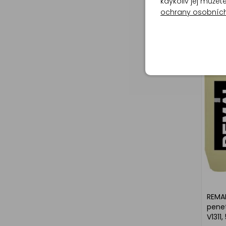
Lazur
kdykoliv jej může
olej b
ochrany osobníc
REMA
penet
V1311,