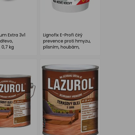
um Extra 3v1
Lignofix E-Profi čirý
dřevo,
prevence proti hmyzu,
 0,7 kg
plísním, houbám,
dárkový set, 5 kg