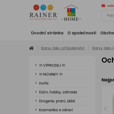
vel
Úvodní stránka
O společnosti
Obcho
Barvy, laky, příslušenství
Barvy, laky, 
Oc
!!! VÝPRODEJ !!!
!!! NOVINKY !!!
Nejp
Inofix
Dům, hobby, zahrada
Drogerie, praní, úklid
Kosmetika a zdraví