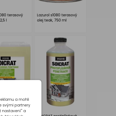
1080 terasový
Lazurol s1080 terasový
2,5 l
olej teak, 750 ml
reklamu a mohli
e svými partnery
t nastavení" a