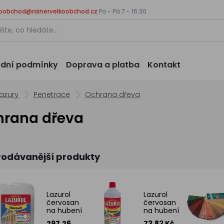
koobchod@rainervelkoobchod.cz
Po - Pá 7 - 16:30
dní podmínky
Doprava a platba
Kontakt
lazury
Penetrace
Ochrana dřeva
hrana dřeva
rodávanější produkty
Lazurol
Lazurol
červosan
červosan
na hubení
na hubení
červotočů,
červotočů,
297.26
73.83 Kč