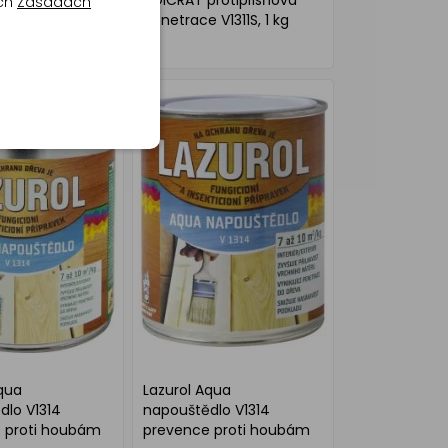
rotiplísňová
SOICRAT protiplísňová
ich
Zásadách
 V1311S, 5 kg
penetrace V1311S, 1 kg
qua
Lazurol Aqua
dlo V1314
napouštědlo V1314
 proti houbám
prevence proti houbám