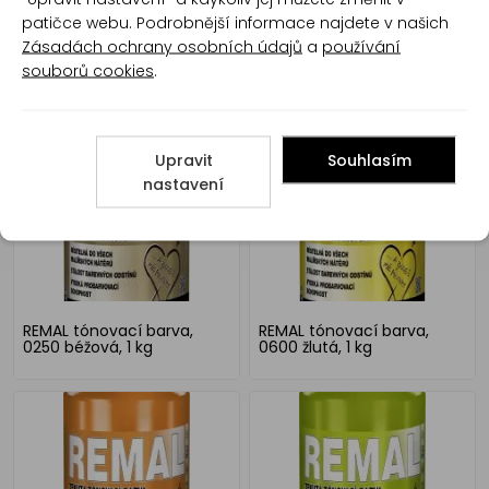
patičce webu. Podrobnější informace najdete v našich
Zásadách ochrany osobních údajů
a
používání
souborů cookies
.
Het Hetcolor malířská
Het Hetcolor malířská
tónovací barva, 0450
tónovací barva, 0450
modrá, 1 kg
modrá, 350 g
Upravit
Souhlasím
nastavení
REMAL tónovací barva,
REMAL tónovací barva,
0250 béžová, 1 kg
0600 žlutá, 1 kg