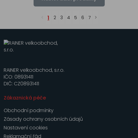
1
2
3
4
5
6
7
RAINER velkoobchod, s.r.o.
IČO: 08931411
DIČ: CZ08931411
Zákaznická péče
Obchodní podmínky
Zásady ochrany osobních údajů
Nastavení cookies
Reklamační řád