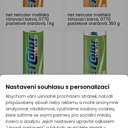
Het Hetcolor malířská
Het Hetcolor malířská
tónovací barva, 0770
tónovací barva, 0770
pastelově oranžová, 1 kg
pastelově oranžová, 350 g
Het Hetcolor malířská
Het Hetcolor malířská
Nastavení souhlasu s personalizací
tónovací barva, 0582
tónovací barva, 0582
zelená, 1 kg
zelená, 350 g
Abychom vám usnadnili procházení stránek, nabídli
přizpůsobený obsah nebo reklamu a mohli anonymně
analyzovat návštěvnost, využíváme soubory cookies,
které sdílíme se svými partnery pro sociální média,
inzerci a analýzu. Jejich nastavení upravíte odkazem
"Upravit nastavení" a kdykoliv jej můžete změnit v