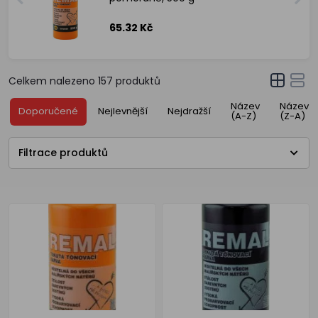
65.32 Kč
Celkem nalezeno
157
produktů
Název
Název
Doporučené
Nejlevnější
Nejdražší
(A-Z)
(Z-A)
Filtrace produktů