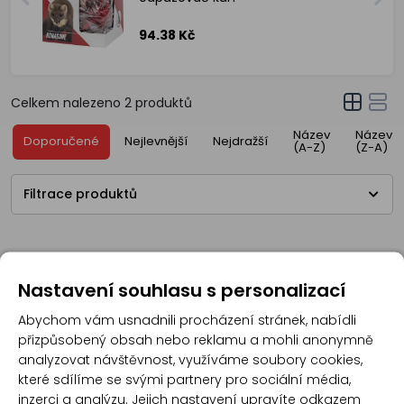
94.38 Kč
Celkem nalezeno
2
produktů
Název
Název
Doporučené
Nejlevnější
Nejdražší
(A-Z)
(Z-A)
Filtrace produktů
Nastavení souhlasu s personalizací
Abychom vám usnadnili procházení stránek, nabídli
přizpůsobený obsah nebo reklamu a mohli anonymně
analyzovat návštěvnost, využíváme soubory cookies,
které sdílíme se svými partnery pro sociální média,
inzerci a analýzu. Jejich nastavení upravíte odkazem