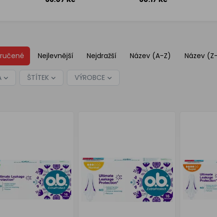
ks
ks
ručené
Nejlevnější
Nejdražší
Název (A-Z)
Název (Z
A
ŠTÍTEK
VÝROBCE