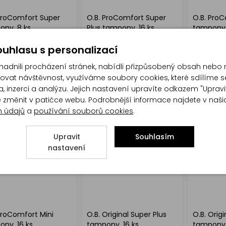
ProComfort Super
O.B. ProComfort Super
O.B. Pro
ony, 8 ks
Plus tampony, 16 ks
tampony, 
uhlasu s personalizací
dnili procházení stránek, nabídli přizpůsobený obsah nebo 
at návštěvnost, využíváme soubory cookies, které sdílíme s
, inzerci a analýzu. Jejich nastavení upravíte odkazem "Upravi
te změnit v patičce webu. Podrobnější informace najdete v naš
h údajů
a
používání souborů cookies
.
Upravit
Souhlasím
nastavení
ProComfort Mini
O.B. Original Super Plus
O.B. Orig
ny, 16 ks
tampony, 16 ks
tampony, 