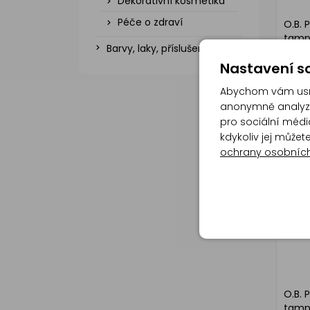
Dekorativní kosmetika
Péče o zdraví
O.B. 
tamp
Barvy, laky, příslušenství
Nastavení so
Abychom vám usna
anonymně analyzov
pro sociální média
kdykoliv jej může
ochrany osobníc
O.B. 
tampo