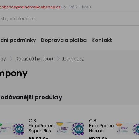
koobchod@rainervelkoobchod.cz
Po - Pá 7 - 16:30
dní podmínky
Doprava a platba
Kontakt
eby
Dámská hygiena
Tampony
mpony
rodávanější produkty
O.B.
O.B.
ExtraProtect
ExtraProtect
Super Plus
Normal
tampony, 16
tampony, 16
66.07 Kč
60.17 Kč