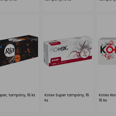
uper, tampóny, 16 ks
Kotex Super tampóny, 16
Kotex No
ks
16 ks