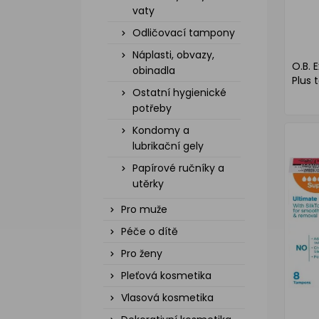
vaty
Odličovací tampony
Náplasti, obvazy,
O.B. 
obinadla
Plus 
Ostatní hygienické
potřeby
Kondomy a
lubrikační gely
Papírové ručníky a
utěrky
Pro muže
Péče o dítě
Pro ženy
Pleťová kosmetika
Vlasová kosmetika