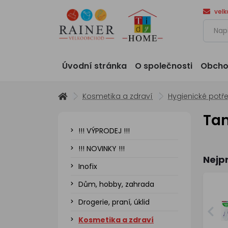
vel
Úvodní stránka
O společnosti
Obcho
Kosmetika a zdraví
Hygienické potř
Ta
!!! VÝPRODEJ !!!
!!! NOVINKY !!!
Nejp
Inofix
Dům, hobby, zahrada
Drogerie, praní, úklid
Kosmetika a zdraví