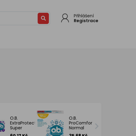
Přihlášení
Registrace
O.B.
O.B.
ExtraProtect
ProComfort
Super
Normal
tampony, 16
tampony, 8
60.17 Kč
35.68 Kč