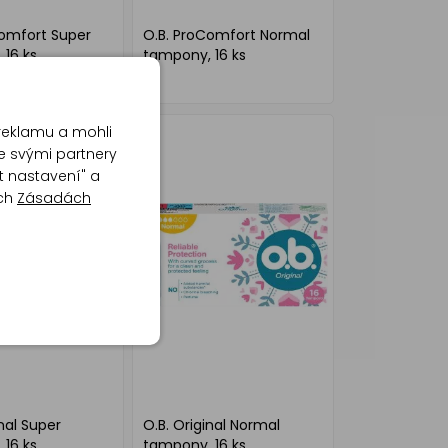
Comfort Super
O.B. ProComfort Normal
16 ks
tampony, 16 ks
reklamu a mohli
e svými partnery
t nastavení" a
ich
Zásadách
inal Super
O.B. Original Normal
16 ks
tampony, 16 ks