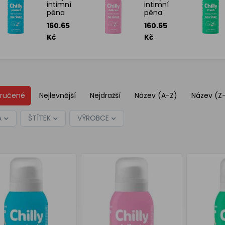
intimní
intimní
pěna
pěna
Protect,
Delikate,
160.65
160.65
100 ml
100 ml
Kč
Kč
ručené
Nejlevnější
Nejdražší
Název (A-Z)
Název (Z
A
ŠTÍTEK
VÝROBCE