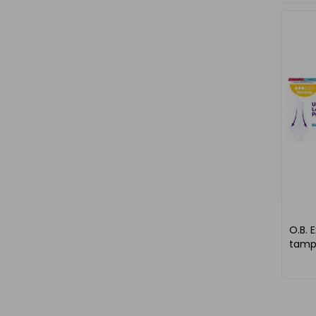
O.B. 
tampo