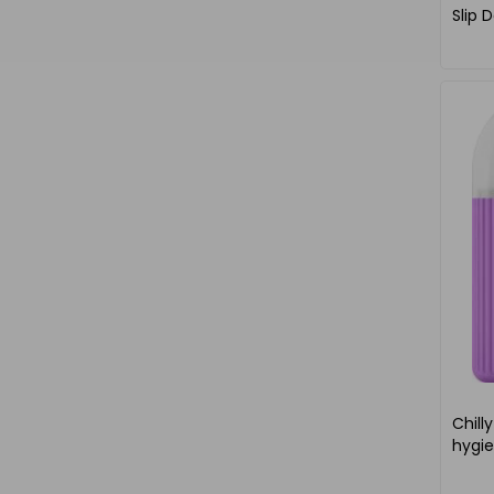
Slip 
Chill
hygie