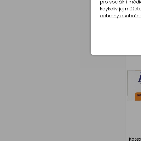
pro sociální média
kdykoliv jej může
ochrany osobníc
Ria d
Super
Kotex