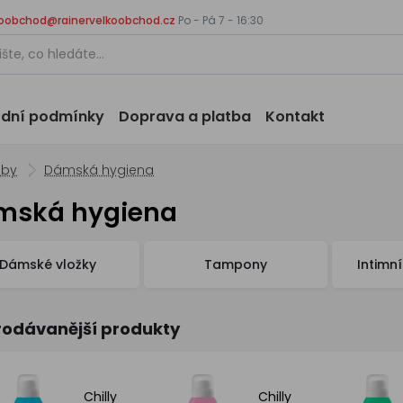
koobchod@rainervelkoobchod.cz
Po - Pá 7 - 16:30
dní podmínky
Doprava a platba
Kontakt
eby
Dámská hygiena
mská hygiena
Dámské vložky
Tampony
Intimn
rodávanější produkty
Chilly
Chilly