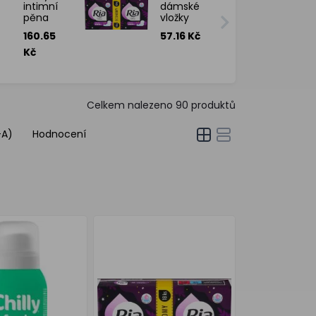
intimní
dámské
pěna
vložky
Fresh,
Ultra
160.65
57.16 Kč
100 ml
Super
Long
Kč
Duopack,
18 ks
Celkem nalezeno
90
produktů
-A)
Hodnocení