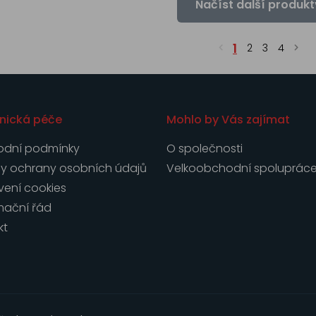
Načíst další produkt
1
2
3
4
nická péče
Mohlo by Vás zajímat
dní podmínky
O společnosti
y ochrany osobních údajů
Velkoobchodní spoluprác
vení cookies
mační řád
kt