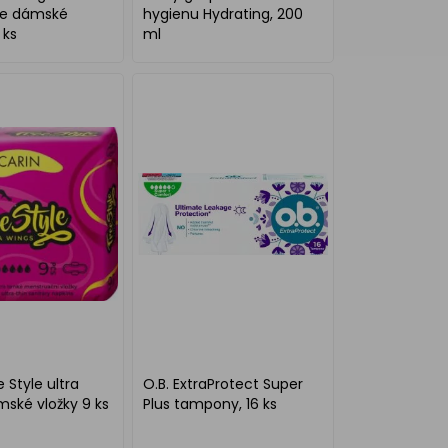
e dámské
hygienu Hydrating, 200
 ks
ml
 Style ultra
O.B. ExtraProtect Super
ské vložky 9 ks
Plus tampony, 16 ks