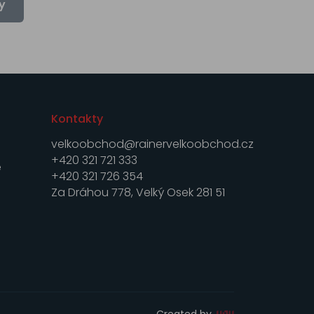
y
Kontakty
velkoobchod@rainervelkoobchod.cz
+420 321 721 333
e
+420 321 726 354
Za Dráhou 778, Velký Osek 281 51