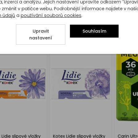
, inzerci a analýzu. Jejich nastavení upravíte odkazem "Upravi
te změnit v patičce webu. Podrobnější informace najdete v naš
h údajů
a
používání souborů cookies
.
ámské vložky Ultra
Ria dámské vložky Ultra
Ria dámsk
 Long, 9 ks
Normal Plus Odour
Normal Pl
Neutraliser, 9 ks
Upravit
Souhlasím
nastavení
 Lidie slipové vložky
Kotex Lidie slipové vložky
Carin Ult