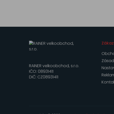
Zákaz
Obcho
Zásad
RAINER velkoobchod, s.r.o.
Nasta
IČO: 08931411
Rekla
DIČ: CZ08931411
Konta