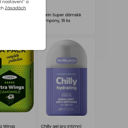
t nastavení" a
ich
Zásadách
é vložky Ultra
Carin Super dámské
us, 9 ks
tampony, 16 ks
ra Wings
Chilly gel pro intimní