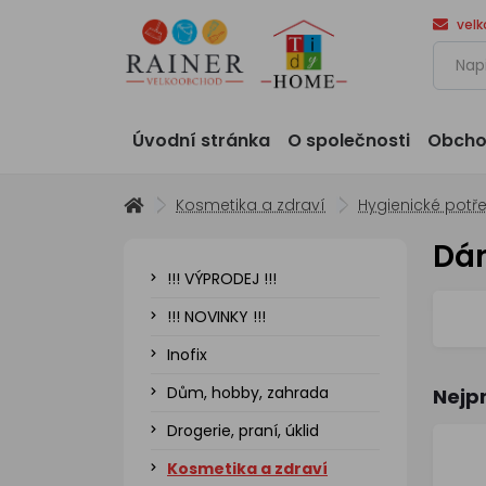
vel
Úvodní stránka
O společnosti
Obcho
Kosmetika a zdraví
Hygienické potř
Dá
!!! VÝPRODEJ !!!
!!! NOVINKY !!!
Inofix
Dům, hobby, zahrada
Nejp
Drogerie, praní, úklid
Kosmetika a zdraví