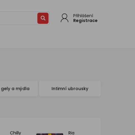
Přihlášení
Registrace
í gely a mýdla
Intimní ubrousky
Chilly
Ria