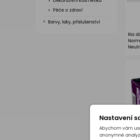
Dekorativní kosmetika
Péče o zdraví
Barvy, laky, příslušenství
Ria d
Norma
Neutr
Nastavení so
Abychom vám usna
anonymně analyzov