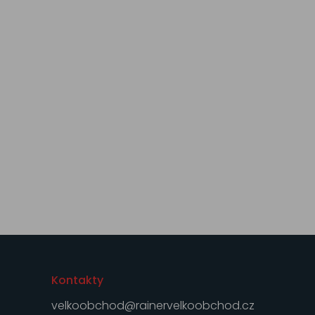
Kontakty
velkoobchod@rainervelkoobchod.cz