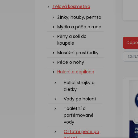
Tělová kosmetika
Žínky, houby, pemza
Mýdla a péče o ruce
Pěny a soli do
Dopo
koupele
Masážní prostředky
CEN
Péče o nohy
Holení a depilace
Holící strojky a
žiletky
Vody po holení
Toaletní a
parfémované
vody
Ostatní péče po