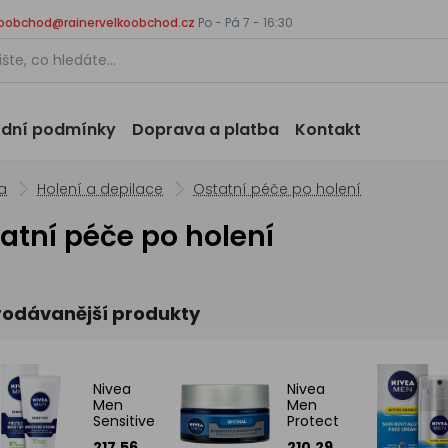
koobchod@rainervelkoobchod.cz
Po - Pá 7 - 16:30
dní podmínky
Doprava a platba
Kontakt
a
Holení a depilace
Ostatní péče po holení
atní péče po holení
rodávanější produkty
Nivea
Nivea
Men
Men
Sensitive
Protect
pánský
& Care
217.56
210.29