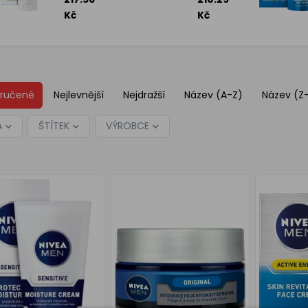
pleťový
pánský
krém, 75
pleťový
Kč
Kč
ml
gel, 50
ml
ručené
Nejlevnější
Nejdražší
Název (A-Z)
Název (Z
A
ŠTÍTEK
VÝROBCE