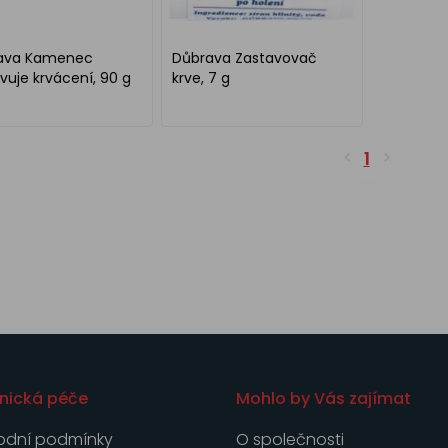
ava Kamenec
Důbrava Zastavovač
vuje krvácení, 90 g
krve, 7 g
1
nická péče
Mohlo by Vás zajímat
dní podmínky
O společnosti