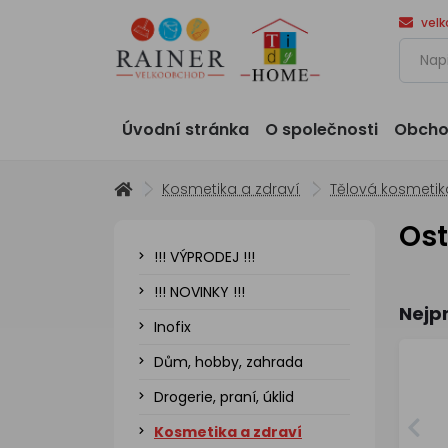
vel
Úvodní stránka
O společnosti
Obcho
Kosmetika a zdraví
Tělová kosmetik
Ost
!!! VÝPRODEJ !!!
!!! NOVINKY !!!
Nejp
Inofix
Dům, hobby, zahrada
Drogerie, praní, úklid
Kosmetika a zdraví