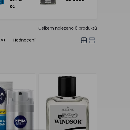
pleťový
holením,
krém pro
100 ml
Kč
muže, 50
ml
Celkem nalezeno
6
produktů
-A)
Hodnocení