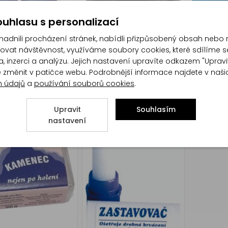
uhlasu s personalizací
dnili procházení stránek, nabídli přizpůsobený obsah nebo 
at návštěvnost, využíváme soubory cookies, které sdílíme s
 Men Sensitive
Nivea Men Protect &
Nivea Me
, inzerci a analýzu. Jejich nastavení upravíte odkazem "Upravi
ý pleťový krém, 75
Care pánský pleťový gel,
pleťový 
te změnit v patičce webu. Podrobnější informace najdete v naš
50 ml
50 ml
h údajů
a
používání souborů cookies
.
Upravit
Souhlasím
nastavení