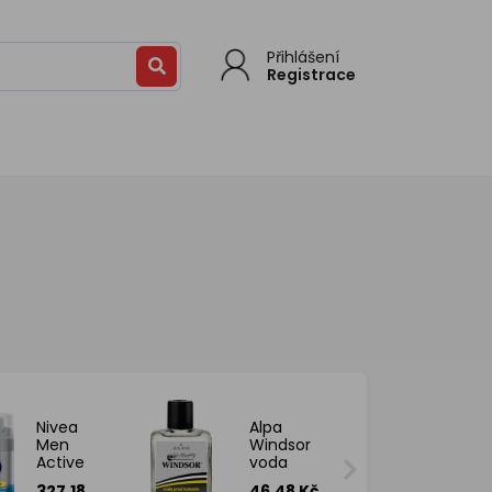
Přihlášení
Registrace
Nivea
Alpa
Men
Windsor
Active
voda
Energy
před
327.18
46.48 Kč