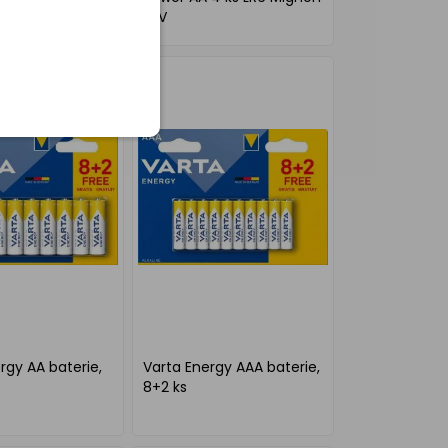
1,5V
rgy AA baterie,
Varta Energy AAA baterie,
8+2 ks