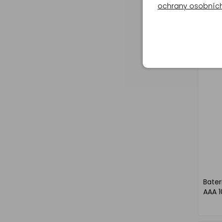
ochrany osobníc
Bateri
AAA 1