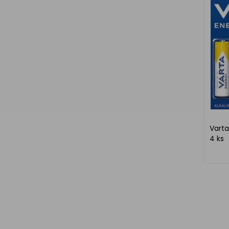
Varta
4 ks