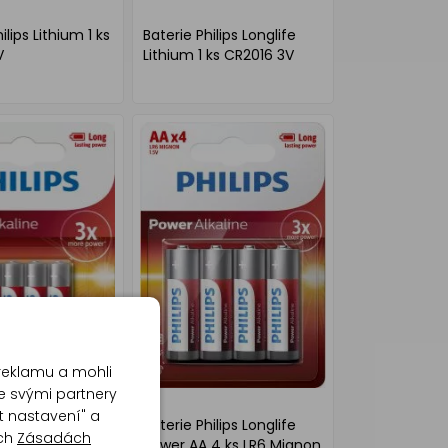
ilips Lithium 1 ks
Baterie Philips Longlife
V
Lithium 1 ks CR2016 3V
reklamu a mohli
e svými partnery
t nastavení" a
hilips Power
Baterie Philips Longlife
ich
Zásadách
2 ks AAA LR03
Power AA 4 ks LR6 Mignon