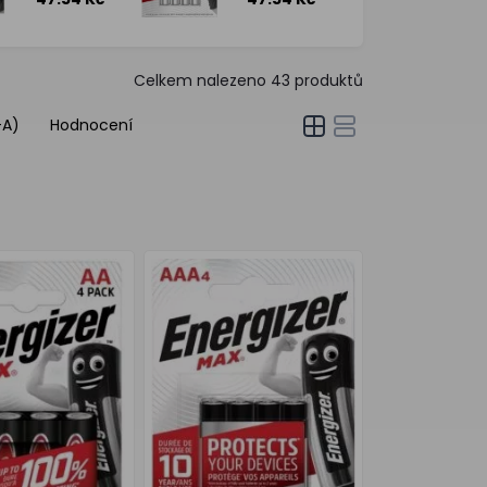
alkalické
baterie, 4 ks
baterie,
4 ks, 1,5V
Celkem nalezeno
43
produktů
-A)
Hodnocení