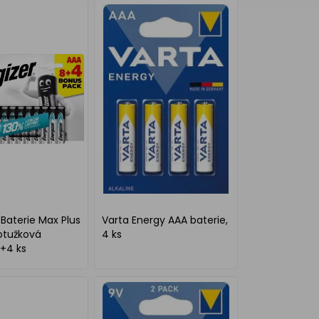
 Baterie Max Plus
Varta Energy AAA baterie,
otužková
4 ks
8+4 ks