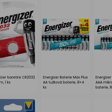
izer baretire CR2032
Energizer Baterie Max Plus
Energizer
m, 1 ks
AA tužková baterie, 8+4
AAA mikr
ks
baterie, 