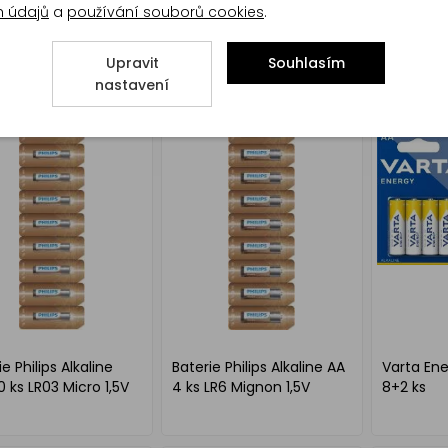
h údajů
a
používání souborů cookies
.
Micro 1,5V
Upravit
Souhlasím
nastavení
e Philips Alkaline
Baterie Philips Alkaline AA
Varta Ene
0 ks LR03 Micro 1,5V
4 ks LR6 Mignon 1,5V
8+2 ks