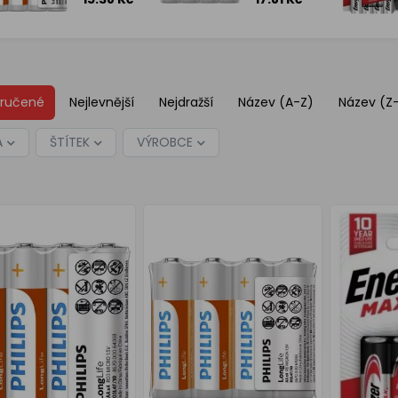
R03 1,5V
R6L4F/10
1,5 V 4 ks
ručené
Nejlevnější
Nejdražší
Název (A-Z)
Název (Z
A
ŠTÍTEK
VÝROBCE