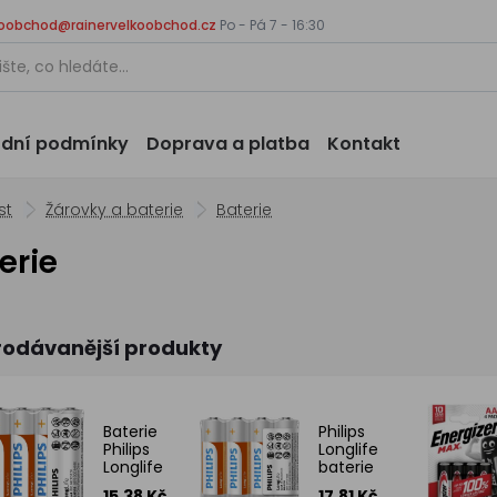
koobchod@rainervelkoobchod.cz
Po - Pá 7 - 16:30
dní podmínky
Doprava a platba
Kontakt
st
Žárovky a baterie
Baterie
erie
rodávanější produkty
Baterie
Philips
Philips
Longlife
Longlife
baterie
4 ks AAA
AA
15.38 Kč
17.81 Kč