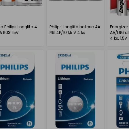
ie Philips Longlife 4
Philips Longlife baterie AA
Energizer
A R03 1,5V
R6L4F/10 1,5 V 4 ks
AA/LR6 al
4 ks, 1,5V