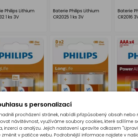
ie Philips Lithium
Baterie Philips Lithium
Baterie Ph
2 1 ks 3V
CR2025 1 ks 3V
CR2016 3
uhlasu s personalizací
dnili procházení stránek, nabídli přizpůsobený obsah nebo 
at návštěvnost, využíváme soubory cookies, které sdílíme s
, inzerci a analýzu. Jejich nastavení upravíte odkazem "Upravi
ie Philips Longlife 2
Baterie Philips Longlife 2
Baterie P
te změnit v patičce webu. Podrobnější informace najdete v naš
14 mono 1,5V
ks D R20 mono 1,5V
Alkaline 