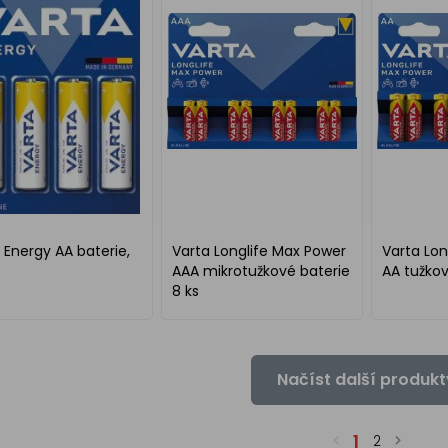
 Energy AA baterie,
Varta Longlife Max Power
Varta Lon
AAA mikrotužkové baterie
AA tužkov
8 ks
Načíst další produkt
1
2