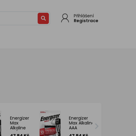
Přihlášení
Registrace
Energizer
Energizer
Max
Max Alkaline
Alkaline
AAA
AA/LR6
mikrotužková
47.54 Kč
47.54 Kč