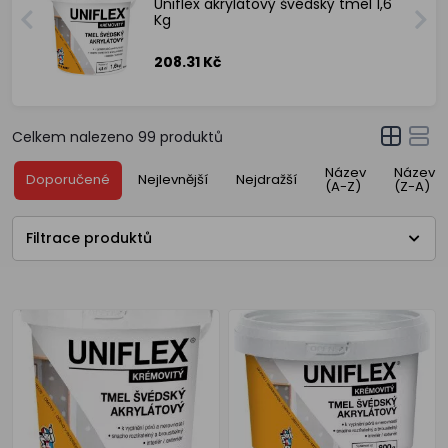
Uniflex akrylátový švédský tmel 1,6
Kg
208.31 Kč
Celkem nalezeno
99
produktů
Název
Název
Doporučené
Nejlevnější
Nejdražší
(A-Z)
(Z-A)
Filtrace produktů