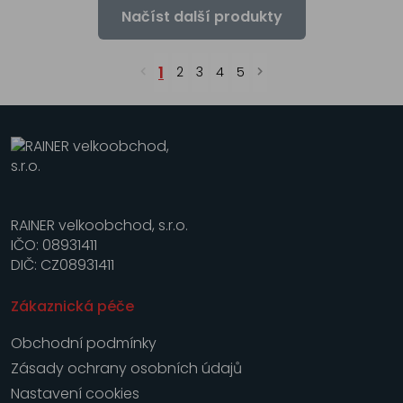
Načíst další produkty
1
2
3
4
5
RAINER velkoobchod, s.r.o.
IČO: 08931411
DIČ: CZ08931411
Zákaznická péče
Obchodní podmínky
Zásady ochrany osobních údajů
Nastavení cookies