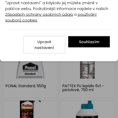
"Upravit nastavení" a kdykoliv jej můžete změnit v
patičce webu. Podrobnější informace najdete v našich
Zásadách ochrany osobních údajů
a
používání
souborů cookies
.
PONAL Express, 550g
PONAL Standard, 5 kg
Upravit
Souhlasím
nastavení
PONAL Standard, 550g
PATTEX PU lepidlo 6v1 -
pistolové, 750 ml