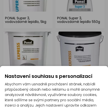
PONAL Super 3,
PONAL Super 3,
vodovzdorné lepidlo, 5kg
vodovzdorné lepidlo 550g
PONAL Express, 30 kg
PONAL Express, 5 kg
Nastavení souhlasu s personalizací
Abychom vám usnadnili procházení stránek, nabídli
přizpůsobený obsah nebo reklamu a mohli anonymně
analyzovat návštěvnost, využíváme soubory cookies,
které sdílíme se svými partnery pro sociální média,
inzerci a analýzu. Jejich nastavení upravíte odkazem