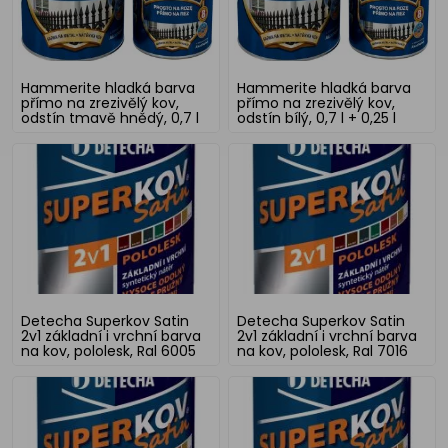
Hammerite hladká barva
Hammerite hladká barva
přímo na zrezivělý kov,
přímo na zrezivělý kov,
odstín tmavě hnědý, 0,7 l
odstín bílý, 0,7 l + 0,25 l
+ 0,25 l
Detecha Superkov Satin
Detecha Superkov Satin
2v1 základní i vrchní barva
2v1 základní i vrchní barva
na kov, pololesk, Ral 6005
na kov, pololesk, Ral 7016
zelený mech, 5 kg
šedý antracid, 5 kg