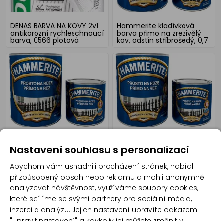
DENAS BARVA NA KOVY 2v1
Hammerite kladívková
antikorozní rychleschnoucí
barva přímo na zrezivělý
barva, 0566 plotová
kov, odstín stříbrošedý, 0,7
zelená, 700 g
l + 0,25 l
Hammerite kladívková
Hammerite kladívková
Nastavení souhlasu s personalizací
barva přímo na zrezivělý
barva přímo na zrezivělý
kov, odstín černý, 0,7 l +
kov, odstín měděný, 0,7 l +
0,25 l
0,25 l
Abychom vám usnadnili procházení stránek, nabídli
přizpůsobený obsah nebo reklamu a mohli anonymně
analyzovat návštěvnost, využíváme soubory cookies,
které sdílíme se svými partnery pro sociální média,
inzerci a analýzu. Jejich nastavení upravíte odkazem
"Upravit nastavení" a kdykoliv jej můžete změnit v