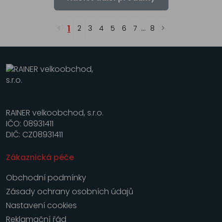
1
2
3
4
5
6
7
...
8
RAINER velkoobchod, s.r.o.
IČO: 08931411
DIČ: CZ08931411
Zákaznická péče
Obchodní podmínky
Zásady ochrany osobních údajů
Nastavení cookies
Reklamační řád