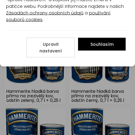
patičce webu. Podrobnější informace najdete v našich
Zásadách ochrany osobních údajů
a
používání
souborů cookies
.
Hammerite kladívková
Hammerite hladká barva
barva přímo na zrezivělý
přímo na zrezivělý kov,
kov, odstín hnědý, 0,7 l +
odstín stříbrný, 0,7 l + 0,25 l
0,25 l
Upravit
Souhlasím
nastavení
Hammerite hladká barva
Hammerite hladká barva
přímo na zrezivělý kov,
přímo na zrezivělý kov,
odstín zelený, 0,7 l + 0,25 l
odstín černý, 0,7 l + 0,25 l