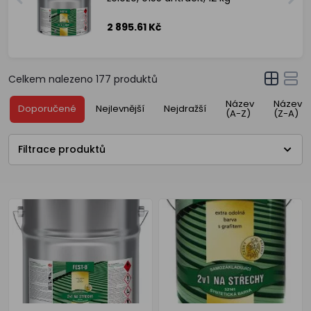
2 895.61 Kč
Celkem nalezeno
177
produktů
Název
Název
Doporučené
Nejlevnější
Nejdražší
(A-Z)
(Z-A)
Filtrace produktů