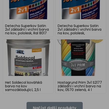
Detecha Superkov Satin
Detecha Superkov Satin
2v1 základní i vrchní barva
2v1 základní i vrchní barva
na kov, pololesk, Ral 8017
na kov, pololesk,
hnědá čokoláda, 5 kg
červenohnědá, 5 kg
Het Soldecol kovářská
Hostagrund Prim 3v1 S2177
barva na kov
základní i vrchní barva na
samozákladující, 2,5 l
kov, 0570 zelená, 4 l
Načíst další produkty