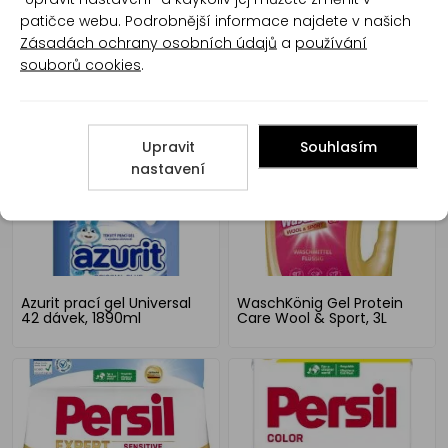
patičce webu. Podrobnější informace najdete v našich
Zásadách ochrany osobních údajů
a
používání
souborů cookies
.
Twister prací gel
Woolite Color Fruity Keratin
univerzální 17 dávek, 1 L
gel na praní 4,5 l
Upravit
Souhlasím
nastavení
Azurit prací gel Universal
WaschKönig Gel Protein
42 dávek, 1890ml
Care Wool & Sport, 3L