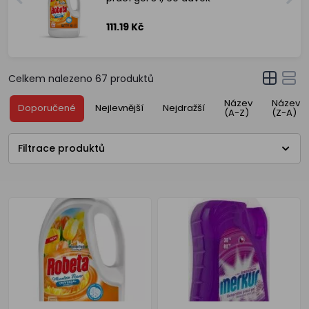
111.19 Kč
Celkem nalezeno
67
produktů
Název
Název
Doporučené
Nejlevnější
Nejdražší
(A-Z)
(Z-A)
Filtrace produktů