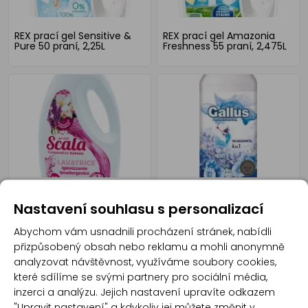
REX prací gel Sensitive &
REX prací gel Amazonia
Pure 50 praní, 2,25L
Freshness 55 praní, 2,475L
Scala prací gel Jasmín a
Gallus Prací Gel 4v1,
Nastavení souhlasu s personalizací
Pačuli 1,5 l
Universal, 1 l
Abychom vám usnadnili procházení stránek, nabídli
přizpůsobený obsah nebo reklamu a mohli anonymně
analyzovat návštěvnost, využíváme soubory cookies,
které sdílíme se svými partnery pro sociální média,
inzerci a analýzu. Jejich nastavení upravíte odkazem
"Upravit nastavení" a kdykoliv jej můžete změnit v