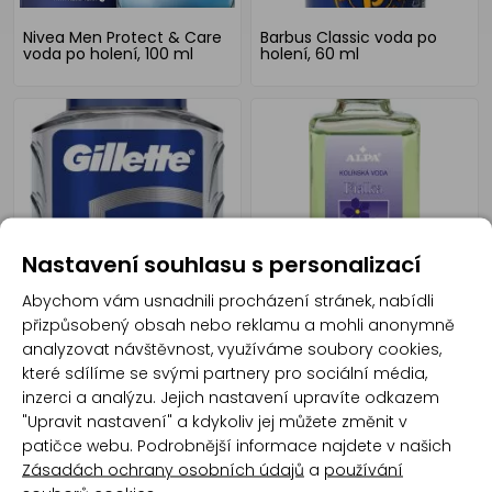
Nivea Men Protect & Care
Barbus Classic voda po
voda po holení, 100 ml
holení, 60 ml
Nastavení souhlasu s personalizací
Gillette voda po holení
Alpa Fialka kolínská voda,
Abychom vám usnadnili procházení stránek, nabídli
Series Arctic Ice, 100 ml
50 ml
přizpůsobený obsah nebo reklamu a mohli anonymně
analyzovat návštěvnost, využíváme soubory cookies,
které sdílíme se svými partnery pro sociální média,
inzerci a analýzu. Jejich nastavení upravíte odkazem
"Upravit nastavení" a kdykoliv jej můžete změnit v
patičce webu. Podrobnější informace najdete v našich
Zásadách ochrany osobních údajů
a
používání