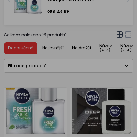
280.42 Kč
Celkem nalezeno
16
produktů
Název
Název
Doporučené
Nejlevnější
Nejdražší
(A-Z)
(Z-A)
Filtrace produktů