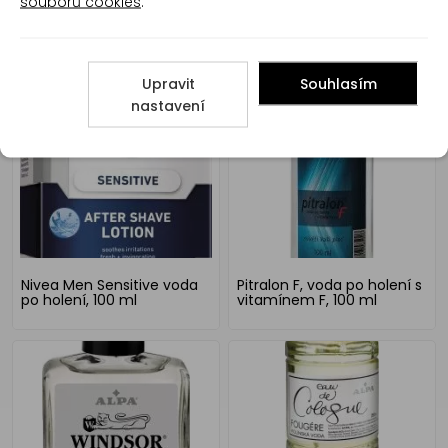
souborů cookies
.
Alpa Windsor voda po
Alpa 378 voda po holení,
holení, 100 ml
50 ml
Upravit
Souhlasím
nastavení
Nivea Men Sensitive voda
Pitralon F, voda po holení s
po holení, 100 ml
vitamínem F, 100 ml